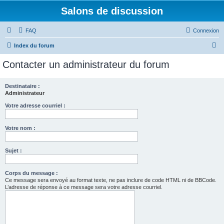
Salons de discussion
FAQ
Connexion
R
Index du forum
e
Contacter un administrateur du forum
c
h
Destinataire :
Administrateur
e
r
Votre adresse courriel :
c
Votre nom :
h
e
Sujet :
r
Corps du message :
Ce message sera envoyé au format texte, ne pas inclure de code HTML ni de BBCode.
L’adresse de réponse à ce message sera votre adresse courriel.