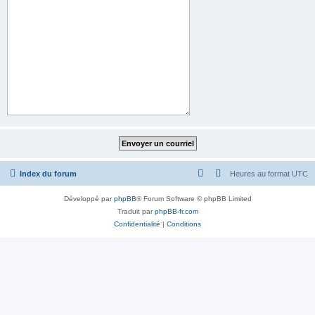
Index du forum
Heures au format
UTC
Développé par
phpBB
® Forum Software © phpBB Limited
Traduit par
phpBB-fr.com
Confidentialité
|
Conditions