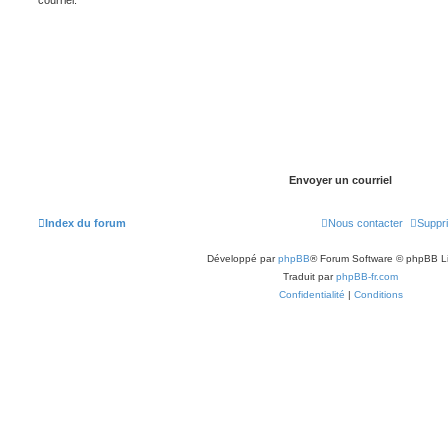
courriel.
Index du forum
Nous contacter
Suppri
Développé par
phpBB
® Forum Software © phpBB L
Traduit par
phpBB-fr.com
Confidentialité
|
Conditions