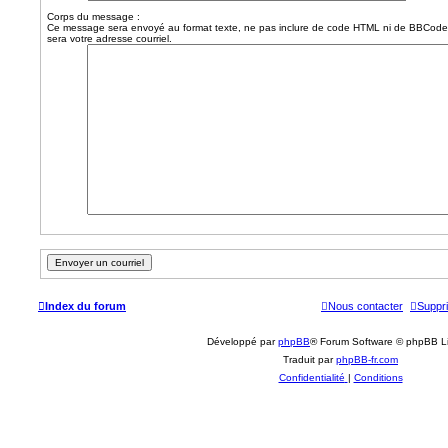
Corps du message :
Ce message sera envoyé au format texte, ne pas inclure de code HTML ni de BBCode
sera votre adresse courriel.
Index du forum
Nous contacter
Suppri
Développé par
phpBB
® Forum Software © phpBB L
Traduit par
phpBB-fr.com
Confidentialité
|
Conditions