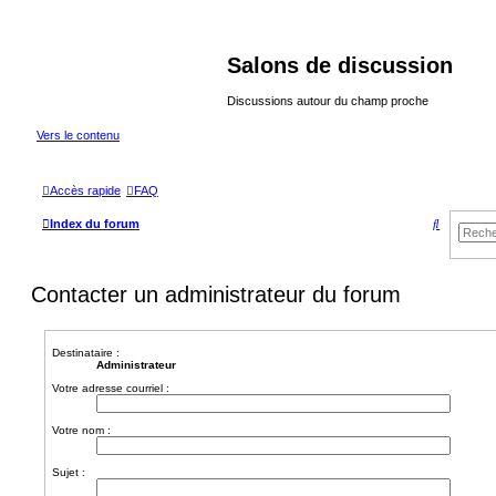
Salons de discussion
Discussions autour du champ proche
Vers le contenu
Accès rapide
FAQ
R
Index du forum
e
c
Contacter un administrateur du forum
h
e
Destinataire :
r
Administrateur
c
Votre adresse courriel :
h
Votre nom :
e
r
Sujet :