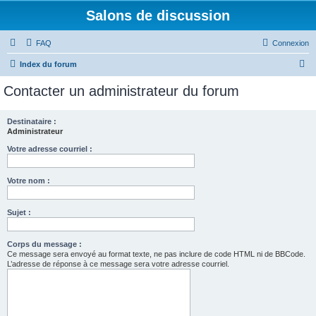
Salons de discussion
FAQ
Connexion
R
Index du forum
e
Contacter un administrateur du forum
c
h
Destinataire :
Administrateur
e
r
Votre adresse courriel :
c
Votre nom :
h
e
Sujet :
r
Corps du message :
Ce message sera envoyé au format texte, ne pas inclure de code HTML ni de BBCode.
L’adresse de réponse à ce message sera votre adresse courriel.