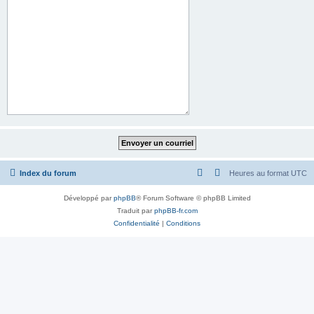
Index du forum
Heures au format
UTC
Développé par
phpBB
® Forum Software © phpBB Limited
Traduit par
phpBB-fr.com
Confidentialité
|
Conditions