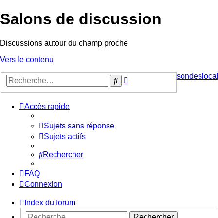
Salons de discussion
Discussions autour du champ proche
Vers le contenu
sondeslocal
Recherche
Rechercher
avancée
Accès rapide
Sujets sans réponse
Sujets actifs
Rechercher
FAQ
Connexion
Index du forum
Rechercher