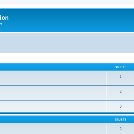
ion
he
SUJETS
1
2
0
SUJETS
2