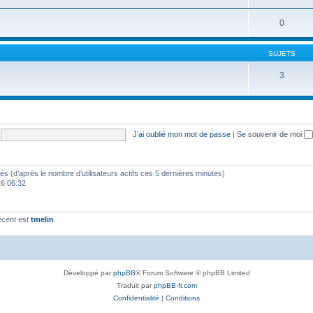
0
SUJETS
3
J’ai oublié mon mot de passe
|
Se souvenir de moi
vités (d’après le nombre d’utilisateurs actifs ces 5 dernières minutes)
026 06:32
écent est
tmelin
.
Développé par
phpBB
® Forum Software © phpBB Limited
Traduit par
phpBB-fr.com
Confidentialité
|
Conditions