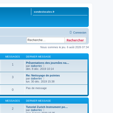
sondeslocales.fr
Connexion
Rechercher
Nous sommes le jeu. 6 août 2026 07:34
MESSAGES
DERNIER MESSAGE
Présentations des journées na…
1
V
par
dalbertini
o
dim. 8 déc. 2019 10:14
i
r
Re: Nettoyage de pointes
3
l
V
par
dalbertini
e
o
lun. 30 déc. 2019 15:38
d
i
e
r
Pas de message
0
r
l
n
e
i
d
e
e
MESSAGES
DERNIER MESSAGE
r
r
m
n
Tutoriel Zurich Instrument po…
e
2
i
V
par
dalbertini
s
e
o
mar. 3 mars 2020 15:35