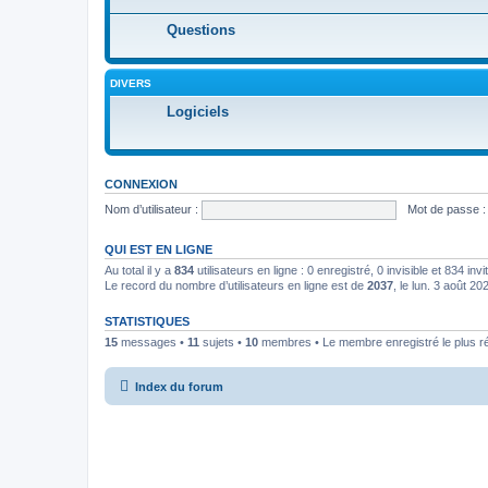
Questions
DIVERS
Logiciels
CONNEXION
Nom d’utilisateur :
Mot de passe :
QUI EST EN LIGNE
Au total il y a
834
utilisateurs en ligne : 0 enregistré, 0 invisible et 834 in
Le record du nombre d’utilisateurs en ligne est de
2037
, le lun. 3 août 2
STATISTIQUES
15
messages •
11
sujets •
10
membres • Le membre enregistré le plus r
Index du forum