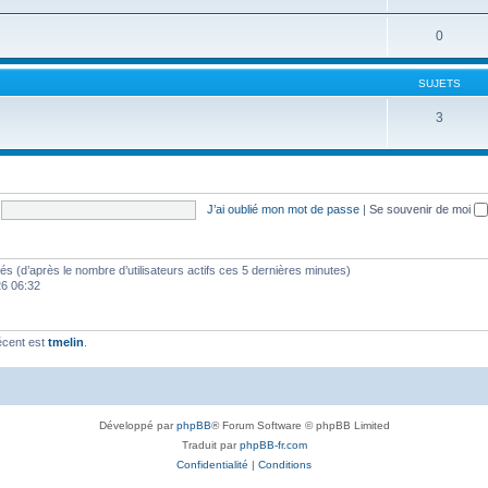
0
SUJETS
3
J’ai oublié mon mot de passe
|
Se souvenir de moi
vités (d’après le nombre d’utilisateurs actifs ces 5 dernières minutes)
026 06:32
écent est
tmelin
.
Développé par
phpBB
® Forum Software © phpBB Limited
Traduit par
phpBB-fr.com
Confidentialité
|
Conditions