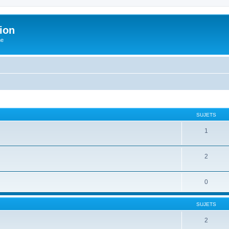
ion
he
SUJETS
1
2
0
SUJETS
2