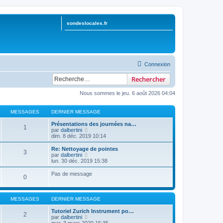
sondeslocales.fr
Connexion
Rechercher
Nous sommes le jeu. 6 août 2026 04:04
MESSAGES
DERNIER MESSAGE
Présentations des journées na…
1
V
par
dalbertini
o
dim. 8 déc. 2019 10:14
i
r
Re: Nettoyage de pointes
3
l
V
par
dalbertini
e
o
lun. 30 déc. 2019 15:38
d
i
e
r
Pas de message
0
r
l
n
e
i
d
e
e
MESSAGES
DERNIER MESSAGE
r
r
m
n
Tutoriel Zurich Instrument po…
e
2
i
V
par
dalbertini
s
e
o
mar. 3 mars 2020 15:35