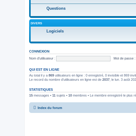
Questions
DIVERS
Logiciels
CONNEXION
Nom d’utilisateur :
Mot de passe :
QUI EST EN LIGNE
Au total il y a
869
utilisateurs en ligne : 0 enregistré, 0 invisible et 869 in
Le record du nombre d’utilisateurs en ligne est de
2037
, le lun. 3 août 2
STATISTIQUES
15
messages •
11
sujets •
10
membres • Le membre enregistré le plus r
Index du forum