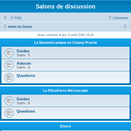
Salons de discussion
FAQ
Connexion
R
Index du forum
e
Nous sommes le jeu. 6 août 2026 18:16
c
La Nanomécanique en Champ Proche
h
Guides
e
Sujets :
1
r
Astuces
Sujets :
2
c
Questions
h
e
r
La PiézoForce Microscopie
Guides
Sujets :
2
Questions
Divers