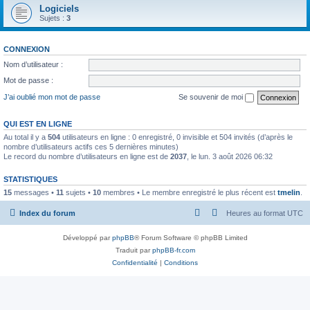
Logiciels
Sujets :
3
CONNEXION
Nom d’utilisateur :
Mot de passe :
J’ai oublié mon mot de passe
Se souvenir de moi
QUI EST EN LIGNE
Au total il y a
504
utilisateurs en ligne : 0 enregistré, 0 invisible et 504 invités (d’après le
nombre d’utilisateurs actifs ces 5 dernières minutes)
Le record du nombre d’utilisateurs en ligne est de
2037
, le lun. 3 août 2026 06:32
STATISTIQUES
15
messages •
11
sujets •
10
membres • Le membre enregistré le plus récent est
tmelin
.
Index du forum
Heures au format
UTC
Développé par
phpBB
® Forum Software © phpBB Limited
Traduit par
phpBB-fr.com
Confidentialité
|
Conditions