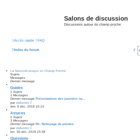
Salons de discussion
Discussions autour du champ proche
Accès rapide
FAQ
R
Index du forum
e
c
La Nanomécanique en Champ Proche
h
Sujets
Messages
e
Dernier message
r
Guides
1
Sujets
c
1
Messages
Dernier message
Présentations des journées na…
h
V
par
dalbertini
o
dim. 8 déc. 2019 10:14
i
e
r
Astuces
l
r
2
Sujets
e
3
Messages
d
Dernier message
Re: Nettoyage de pointes
e
V
par
dalbertini
r
o
lun. 30 déc. 2019 15:38
n
i
i
r
Questions
e