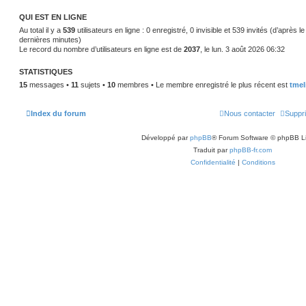
i
e
QUI EST EN LIGNE
r
Au total il y a
539
m
utilisateurs en ligne : 0 enregistré, 0 invisible et 539 invités (d’après l
e
dernières minutes)
s
Le record du nombre d’utilisateurs en ligne est de
2037
, le lun. 3 août 2026 06:32
s
a
g
STATISTIQUES
e
15
messages •
11
sujets •
10
membres • Le membre enregistré le plus récent est
tmel
Index du forum
Nous contacter
Suppri
Développé par
phpBB
® Forum Software © phpBB L
Traduit par
phpBB-fr.com
Confidentialité
|
Conditions