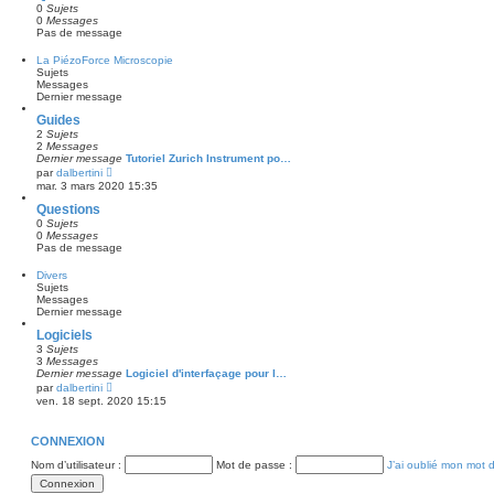
l
0
Sujets
r
e
0
Messages
m
d
Pas de message
e
e
s
r
s
La PiézoForce Microscopie
n
a
Sujets
i
g
Messages
e
e
Dernier message
r
m
Guides
e
2
Sujets
s
2
Messages
s
Dernier message
Tutoriel Zurich Instrument po…
a
V
par
dalbertini
g
o
e
mar. 3 mars 2020 15:35
i
r
Questions
l
0
Sujets
e
0
Messages
d
Pas de message
e
r
Divers
n
Sujets
i
Messages
e
Dernier message
r
m
Logiciels
e
3
Sujets
s
3
Messages
s
Dernier message
Logiciel d'interfaçage pour l…
a
V
par
dalbertini
g
o
e
ven. 18 sept. 2020 15:15
i
r
l
CONNEXION
e
d
Nom d’utilisateur :
Mot de passe :
J’ai oublié mon mot 
e
r
n