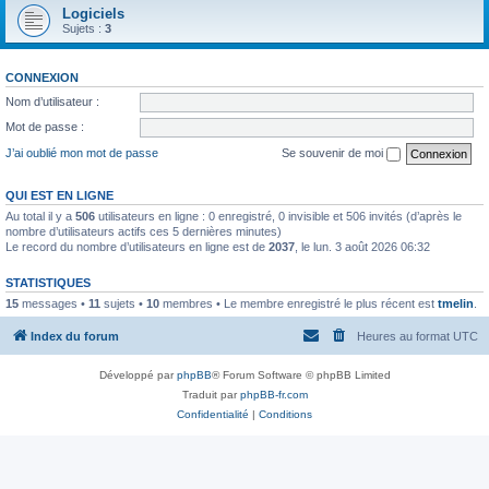
Logiciels
Sujets :
3
CONNEXION
Nom d’utilisateur :
Mot de passe :
J’ai oublié mon mot de passe
Se souvenir de moi
QUI EST EN LIGNE
Au total il y a
506
utilisateurs en ligne : 0 enregistré, 0 invisible et 506 invités (d’après le
nombre d’utilisateurs actifs ces 5 dernières minutes)
Le record du nombre d’utilisateurs en ligne est de
2037
, le lun. 3 août 2026 06:32
STATISTIQUES
15
messages •
11
sujets •
10
membres • Le membre enregistré le plus récent est
tmelin
.
Index du forum
Heures au format
UTC
Développé par
phpBB
® Forum Software © phpBB Limited
Traduit par
phpBB-fr.com
Confidentialité
|
Conditions