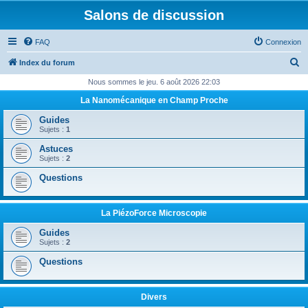
Salons de discussion
FAQ
Connexion
R
Index du forum
e
Nous sommes le jeu. 6 août 2026 22:03
c
La Nanomécanique en Champ Proche
h
Guides
e
Sujets :
1
r
Astuces
Sujets :
2
c
Questions
h
e
r
La PiézoForce Microscopie
Guides
Sujets :
2
Questions
Divers