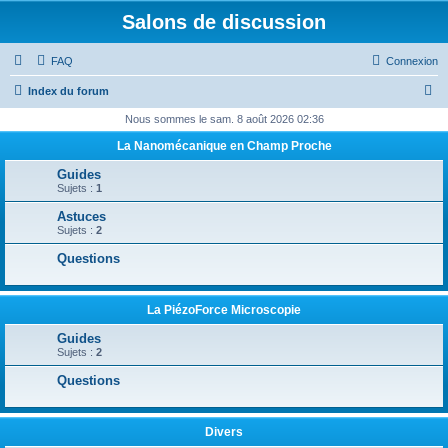
Salons de discussion
FAQ
Connexion
R
Index du forum
e
Nous sommes le sam. 8 août 2026 02:36
c
La Nanomécanique en Champ Proche
h
Guides
e
Sujets :
1
r
Astuces
Sujets :
2
c
Questions
h
e
r
La PiézoForce Microscopie
Guides
Sujets :
2
Questions
Divers