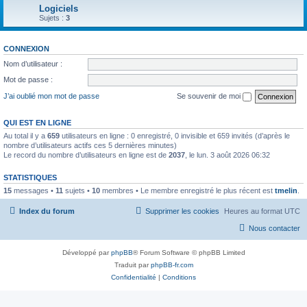
Logiciels
Sujets :
3
CONNEXION
Nom d’utilisateur :
Mot de passe :
J’ai oublié mon mot de passe
Se souvenir de moi
QUI EST EN LIGNE
Au total il y a
659
utilisateurs en ligne : 0 enregistré, 0 invisible et 659 invités (d’après le
nombre d’utilisateurs actifs ces 5 dernières minutes)
Le record du nombre d’utilisateurs en ligne est de
2037
, le lun. 3 août 2026 06:32
STATISTIQUES
15
messages •
11
sujets •
10
membres • Le membre enregistré le plus récent est
tmelin
.
Index du forum
Supprimer les cookies
Heures au format
UTC
Nous contacter
Développé par
phpBB
® Forum Software © phpBB Limited
Traduit par
phpBB-fr.com
Confidentialité
|
Conditions