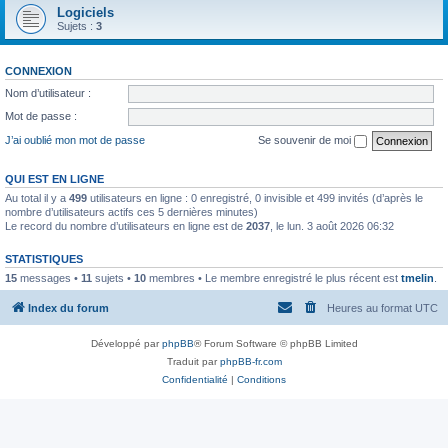
Logiciels
Sujets :
3
CONNEXION
Nom d’utilisateur :
Mot de passe :
J’ai oublié mon mot de passe
Se souvenir de moi
QUI EST EN LIGNE
Au total il y a
499
utilisateurs en ligne : 0 enregistré, 0 invisible et 499 invités (d’après le
nombre d’utilisateurs actifs ces 5 dernières minutes)
Le record du nombre d’utilisateurs en ligne est de
2037
, le lun. 3 août 2026 06:32
STATISTIQUES
15
messages •
11
sujets •
10
membres • Le membre enregistré le plus récent est
tmelin
.
Index du forum
Heures au format
UTC
Développé par
phpBB
® Forum Software © phpBB Limited
Traduit par
phpBB-fr.com
Confidentialité
|
Conditions