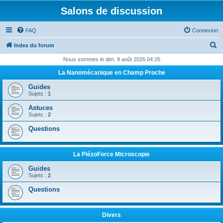
Salons de discussion
FAQ
Connexion
R
Index du forum
e
Nous sommes le dim. 9 août 2026 04:26
c
La Nanomécanique en Champ Proche
h
Guides
e
Sujets :
1
r
Astuces
Sujets :
2
c
Questions
h
e
r
La PiézoForce Microscopie
Guides
Sujets :
2
Questions
Divers