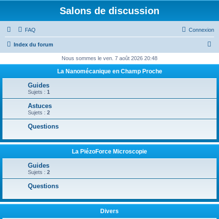
Salons de discussion
FAQ
Connexion
R
Index du forum
e
Nous sommes le ven. 7 août 2026 20:48
c
La Nanomécanique en Champ Proche
h
Guides
e
Sujets :
1
r
Astuces
Sujets :
2
c
Questions
h
e
r
La PiézoForce Microscopie
Guides
Sujets :
2
Questions
Divers