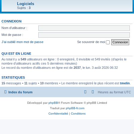
Logiciels
Sujets :
3
CONNEXION
Nom d’utilisateur :
Mot de passe :
J’ai oublié mon mot de passe
Se souvenir de moi
QUI EST EN LIGNE
Au total il y a
549
utilisateurs en ligne : 0 enregistré, 0 invisible et 549 invités (d’après le
nombre d’utilisateurs actifs ces 5 dernières minutes)
Le record du nombre d’utilisateurs en ligne est de
2037
, le lun. 3 août 2026 06:32
STATISTIQUES
15
messages •
11
sujets •
10
membres • Le membre enregistré le plus récent est
tmelin
.
Index du forum
Heures au format
UTC
Développé par
phpBB
® Forum Software © phpBB Limited
Traduit par
phpBB-fr.com
Confidentialité
|
Conditions