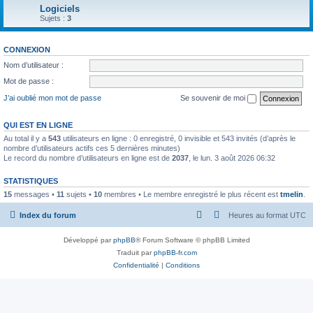
Logiciels
Sujets :
3
CONNEXION
Nom d’utilisateur :
Mot de passe :
J’ai oublié mon mot de passe
Se souvenir de moi
QUI EST EN LIGNE
Au total il y a
543
utilisateurs en ligne : 0 enregistré, 0 invisible et 543 invités (d’après le
nombre d’utilisateurs actifs ces 5 dernières minutes)
Le record du nombre d’utilisateurs en ligne est de
2037
, le lun. 3 août 2026 06:32
STATISTIQUES
15
messages •
11
sujets •
10
membres • Le membre enregistré le plus récent est
tmelin
.
Index du forum
Heures au format
UTC
Développé par
phpBB
® Forum Software © phpBB Limited
Traduit par
phpBB-fr.com
Confidentialité
|
Conditions