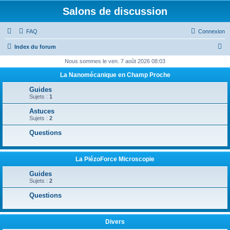
Salons de discussion
FAQ
Connexion
R
Index du forum
e
Nous sommes le ven. 7 août 2026 08:03
c
La Nanomécanique en Champ Proche
h
Guides
e
Sujets :
1
r
Astuces
Sujets :
2
c
Questions
h
e
r
La PiézoForce Microscopie
Guides
Sujets :
2
Questions
Divers