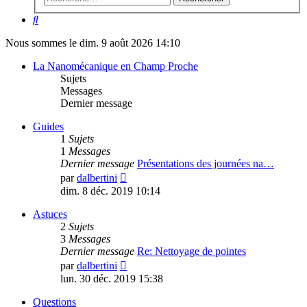
Rechercher
Nous sommes le dim. 9 août 2026 14:10
La Nanomécanique en Champ Proche
Sujets
Messages
Dernier message
Guides
1
Sujets
1
Messages
Dernier message
Présentations des journées na…
Voir
par
dalbertini
le
dim. 8 déc. 2019 10:14
dernier
message
Astuces
2
Sujets
3
Messages
Dernier message
Re: Nettoyage de pointes
Voir
par
dalbertini
le
lun. 30 déc. 2019 15:38
dernier
message
Questions