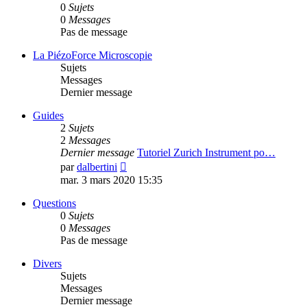
0
Sujets
0
Messages
Pas de message
La PiézoForce Microscopie
Sujets
Messages
Dernier message
Guides
2
Sujets
2
Messages
Dernier message
Tutoriel Zurich Instrument po…
Voir
par
dalbertini
le
mar. 3 mars 2020 15:35
dernier
message
Questions
0
Sujets
0
Messages
Pas de message
Divers
Sujets
Messages
Dernier message