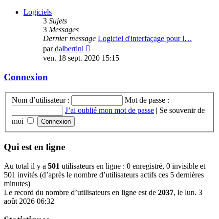
Logiciels
3
Sujets
3
Messages
Dernier message
Logiciel d'interfaçage pour l…
Voir
par
dalbertini
le
ven. 18 sept. 2020 15:15
dernier
message
Connexion
Nom d’utilisateur :
Mot de passe :
J’ai oublié mon mot de passe
|
Se souvenir de
moi
Qui est en ligne
Au total il y a
501
utilisateurs en ligne : 0 enregistré, 0 invisible et
501 invités (d’après le nombre d’utilisateurs actifs ces 5 dernières
minutes)
Le record du nombre d’utilisateurs en ligne est de
2037
, le lun. 3
août 2026 06:32