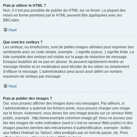
Puis-je utiliser le HTML ?
Non, il n’est pas possible de publier du HTML sur ce forum. La plupart des
mises en forme permises par le HTML peuvent être appliquées avec les
BBCodes.
Haut
Que sont les smileys ?
Les smileys, ou émoticônes, sont de petites images utilisées pour exprimer des
sentiments avec un code simple, exemple : :) signifie joyeux, :( signifie triste. La
liste complète des smileys est visible sur la page de rédaction de message.
Essayez toutefois de ne pas en abuser. Ils peuvent rapidement rendre un
message illisible et un modérateur peut décider de les retirer ou simplement
d’effacer le message. L’administrateur peut aussi avoir défini un nombre
maximum de smileys par message.
Haut
Puis-je publier des images ?
Oui, vous pouvez afficher des images dans vos messages. Par ailleurs, si
l’administrateur a autorisé les fichiers joints, vous pouvez charger une image
sur le forum. Autrement, vous devez lier une image placée sur un serveur Web
public, exemple : http://www.exemple.com/mon-image.gif. Vous ne pouvez pas
lier des images de votre ordinateur (sauf si c’est un serveur Web public) ni des
images placées derrière des mécanismes d’authentification, exemple : boîtes
aux lettres Hotmail ou Yahoo!, sites protégés par un mot de passe, etc. Pour