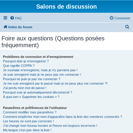
Salons de discussion
FAQ
Connexion
R
Index du forum
e
Foire aux questions (Questions posées
c
fréquemment)
h
e
Problèmes de connexion et d’enregistrement
Pourquoi dois-je m’enregistrer ?
r
Que signifie COPPA ?
c
Je souhaite m’enregistrer, mais je n’y parviens pas !
Je suis enregistré mais je ne peux pas me connecter !
h
Pourquoi ne puis-je pas me connecter ?
Je me suis enregistré par le passé mais je ne peux plus me connecter ?!
e
J’ai perdu mon mot de passe !
r
Pourquoi suis-je automatiquement déconnecté ?
À quoi sert « Supprimer les cookies » ?
Paramètres et préférences de l’utilisateur
Comment modifier mes paramètres ?
Comment empêcher mon nom d’apparaître dans la liste des membres connectés ?
Les heures ne sont pas correctes !
J’ai changé mon fuseau horaire et l’heure est toujours incorrecte !
Ma langue n’est pas dans la liste !