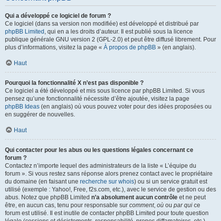
Qui a développé ce logiciel de forum ?
Ce logiciel (dans sa version non modifiée) est développé et distribué par
phpBB Limited
, qui en a les droits d’auteur. Il est publié sous la licence
publique générale GNU version 2 (GPL-2.0) et peut être diffusé librement. Pour
plus d’informations, visitez la page «
À propos de phpBB
» (en anglais).
Haut
Pourquoi la fonctionnalité X n’est pas disponible ?
Ce logiciel a été développé et mis sous licence par phpBB Limited. Si vous
pensez qu’une fonctionnalité nécessite d’être ajoutée, visitez la page
phpBB Ideas
(en anglais) où vous pouvez voter pour des idées proposées ou
en suggérer de nouvelles.
Haut
Qui contacter pour les abus ou les questions légales concernant ce
forum ?
Contactez n’importe lequel des administrateurs de la liste « L’équipe du
forum ». Si vous restez sans réponse alors prenez contact avec le propriétaire
du domaine (en faisant une
recherche sur whois
) ou si un service gratuit est
utilisé (exemple : Yahoo!, Free, f2s.com, etc.), avec le service de gestion ou des
abus. Notez que phpBB Limited
n’a absolument aucun contrôle
et ne peut
être, en aucun cas, tenu pour responsable sur
comment
,
où
ou
par qui
ce
forum est utilisé. Il est inutile de contacter phpBB Limited pour toute question