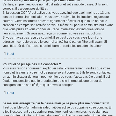
Je suis enregistré mais je ne peux pas me connecter !
Vérifiez, en premier, votre nom d’utilisateur et votre mot de passe. S’ils sont
corrects, il y a deux possibilités :
Si la gestion COPPA est active et si vous avez indiqué avoir moins de 13 ans
lors de l’enregistrement, alors vous devrez suivre les instructions reçues par
courriel. Certains forums peuvent également nécessiter que toute nouvelle
création de compte soit activée par vous-même ou par un administrateur avant
que vous puissiez vous connecter. Cette information est indiquée lors de
l’enregistrement. Si vous avez reçu un courriel, suivez ses instructions.
Si vous n’avez pas reçu de courriel, il se peut que vous ayez fourni une
adresse incorrecte ou que le courriel ait été traité par un filtre anti-spam. Si
vous êtes sûr de l’adresse courriel fournie, contactez un administrateur.
Haut
Pourquoi ne puis-je pas me connecter ?
Plusieurs raisons pourraient expliquer cela. Premièrement, vérifiez que votre
nom d’utilisateur et votre mot de passe soient corrects. S’ils le sont, contactez
un administrateur du forum pour vérifier que vous n’avez pas été banni. Il est
également possible que le propriétaire du site Internet ait une erreur de
configuration de son côté, et qu’il devra la corriger.
Haut
Je me suis enregistré par le passé mais je ne peux plus me connecter ?!
Il est possible qu’un administrateur ait désactivé ou supprimé votre compte. En
effet, il est courant de supprimer régulièrement les membres ne postant pas
pour réduire la taille de la base de données. Si cela vous arrive, tentez de vous