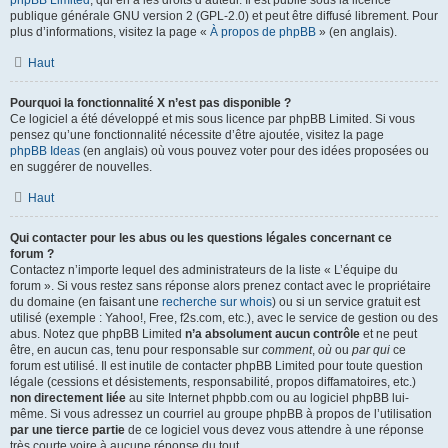
phpBB Limited
, qui en a les droits d’auteur. Il est publié sous la licence
publique générale GNU version 2 (GPL-2.0) et peut être diffusé librement. Pour
plus d’informations, visitez la page «
À propos de phpBB
» (en anglais).
Haut
Pourquoi la fonctionnalité X n’est pas disponible ?
Ce logiciel a été développé et mis sous licence par phpBB Limited. Si vous
pensez qu’une fonctionnalité nécessite d’être ajoutée, visitez la page
phpBB Ideas
(en anglais) où vous pouvez voter pour des idées proposées ou
en suggérer de nouvelles.
Haut
Qui contacter pour les abus ou les questions légales concernant ce
forum ?
Contactez n’importe lequel des administrateurs de la liste « L’équipe du
forum ». Si vous restez sans réponse alors prenez contact avec le propriétaire
du domaine (en faisant une
recherche sur whois
) ou si un service gratuit est
utilisé (exemple : Yahoo!, Free, f2s.com, etc.), avec le service de gestion ou des
abus. Notez que phpBB Limited
n’a absolument aucun contrôle
et ne peut
être, en aucun cas, tenu pour responsable sur
comment
,
où
ou
par qui
ce
forum est utilisé. Il est inutile de contacter phpBB Limited pour toute question
légale (cessions et désistements, responsabilité, propos diffamatoires, etc.)
non directement liée
au site Internet phpbb.com ou au logiciel phpBB lui-
même. Si vous adressez un courriel au groupe phpBB à propos de l’utilisation
par une tierce partie
de ce logiciel vous devez vous attendre à une réponse
très courte voire à aucune réponse du tout.