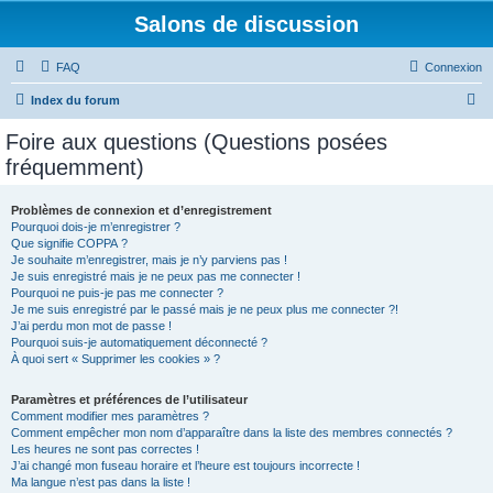
Salons de discussion
FAQ
Connexion
R
Index du forum
e
Foire aux questions (Questions posées
c
fréquemment)
h
e
Problèmes de connexion et d’enregistrement
Pourquoi dois-je m’enregistrer ?
r
Que signifie COPPA ?
c
Je souhaite m’enregistrer, mais je n’y parviens pas !
Je suis enregistré mais je ne peux pas me connecter !
h
Pourquoi ne puis-je pas me connecter ?
Je me suis enregistré par le passé mais je ne peux plus me connecter ?!
e
J’ai perdu mon mot de passe !
r
Pourquoi suis-je automatiquement déconnecté ?
À quoi sert « Supprimer les cookies » ?
Paramètres et préférences de l’utilisateur
Comment modifier mes paramètres ?
Comment empêcher mon nom d’apparaître dans la liste des membres connectés ?
Les heures ne sont pas correctes !
J’ai changé mon fuseau horaire et l’heure est toujours incorrecte !
Ma langue n’est pas dans la liste !