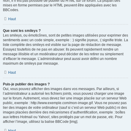
Non, il n’est pas possible de publier du HTML sur ce forum. La plupart des
mises en forme permises par le HTML peuvent être appliquées avec les
BBCodes.
Haut
Que sont les smileys ?
Les smileys, ou émoticônes, sont de petites images utilisées pour exprimer des
sentiments avec un code simple, exemple : :) signifie joyeux, :( signifie triste. La
liste complète des smileys est visible sur la page de rédaction de message.
Essayez toutefois de ne pas en abuser. Ils peuvent rapidement rendre un
message illisible et un modérateur peut décider de les retirer ou simplement
d’effacer le message. L’administrateur peut aussi avoir défini un nombre
maximum de smileys par message.
Haut
Puis-je publier des images ?
Oui, vous pouvez afficher des images dans vos messages. Par ailleurs, si
l’administrateur a autorisé les fichiers joints, vous pouvez charger une image
sur le forum. Autrement, vous devez lier une image placée sur un serveur Web
public, exemple : http://www.exemple.com/mon-image.gif. Vous ne pouvez pas
lier des images de votre ordinateur (sauf si c’est un serveur Web public) ni des
images placées derrière des mécanismes d’authentification, exemple : boîtes
aux lettres Hotmail ou Yahoo!, sites protégés par un mot de passe, etc. Pour
afficher l’image, utilisez la balise BBCode [img].
Haut