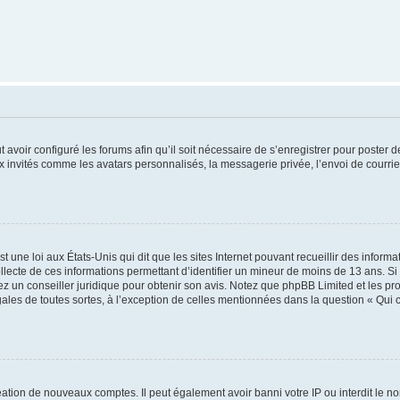
t avoir configuré les forums afin qu’il soit nécessaire de s’enregistrer pour poster
x invités comme les avatars personnalisés, la messagerie privée, l’envoi de courri
t une loi aux États-Unis qui dit que les sites Internet pouvant recueillir des infor
ollecte de ces informations permettant d’identifier un mineur de moins de 13 ans. S
tez un conseiller juridique pour obtenir son avis. Notez que phpBB Limited et les pr
gales de toutes sortes, à l’exception de celles mentionnées dans la question « Qui
réation de nouveaux comptes. Il peut également avoir banni votre IP ou interdit le no