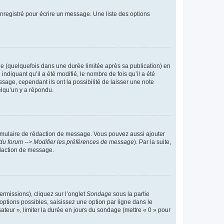
nregistré pour écrire un message. Une liste des options
 (quelquefois dans une durée limitée après sa publication) en
iquant qu’il a été modifié, le nombre de fois qu’il a été
sage, cependant ils ont la possibilité de laisser une note
elqu’un y a répondu.
rmulaire de rédaction de message. Vous pouvez aussi ajouter
du forum --> Modifier les préférences de message
). Par la suite,
daction de message.
ermissions), cliquez sur l’onglet
Sondage
sous la partie
ptions possibles, saisissez une option par ligne dans le
ateur », limiter la durée en jours du sondage (mettre « 0 » pour