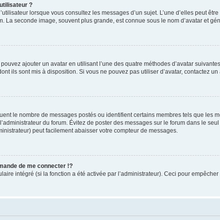
tilisateur ?
utilisateur lorsque vous consultez les messages d’un sujet. L’une d’elles peut êtr
rum. La seconde image, souvent plus grande, est connue sous le nom d’avatar et 
s pouvez ajouter un avatar en utilisant l’une des quatre méthodes d’avatar suivantes 
ont ils sont mis à disposition. Si vous ne pouvez pas utiliser d’avatar, contactez un
iquent le nombre de messages postés ou identifient certains membres tels que les 
ar l’administrateur du forum. Évitez de poster des messages sur le forum dans le seu
ministrateur) peut facilement abaisser votre compteur de messages.
mande de me connecter !?
re intégré (si la fonction a été activée par l’administrateur). Ceci pour empêcher l’u