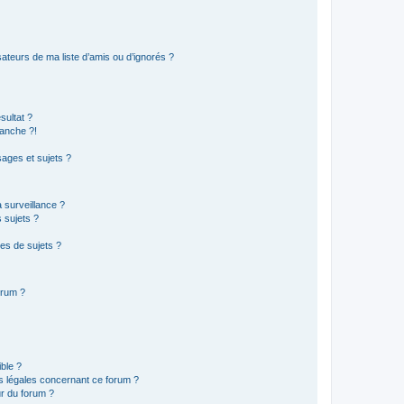
ateurs de ma liste d’amis ou d’ignorés ?
sultat ?
anche ?!
ages et sujets ?
a surveillance ?
 sujets ?
es de sujets ?
orum ?
ible ?
ns légales concernant ce forum ?
r du forum ?