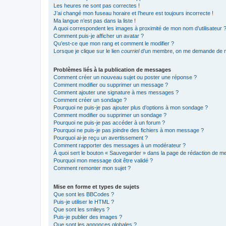
Les heures ne sont pas correctes !
J’ai changé mon fuseau horaire et l’heure est toujours incorrecte !
Ma langue n’est pas dans la liste !
A quoi correspondent les images à proximité de mon nom d’utilisateur 
Comment puis-je afficher un avatar ?
Qu’est-ce que mon rang et comment le modifier ?
Lorsque je clique sur le lien
courriel
d’un membre, on me demande de m
Problèmes liés à la publication de messages
Comment créer un nouveau sujet ou poster une réponse ?
Comment modifier ou supprimer un message ?
Comment ajouter une signature à mes messages ?
Comment créer un sondage ?
Pourquoi ne puis-je pas ajouter plus d’options à mon sondage ?
Comment modifier ou supprimer un sondage ?
Pourquoi ne puis-je pas accéder à un forum ?
Pourquoi ne puis-je pas joindre des fichiers à mon message ?
Pourquoi ai-je reçu un avertissement ?
Comment rapporter des messages à un modérateur ?
À quoi sert le bouton « Sauvegarder » dans la page de rédaction de 
Pourquoi mon message doit être validé ?
Comment remonter mon sujet ?
Mise en forme et types de sujets
Que sont les BBCodes ?
Puis-je utiliser le HTML ?
Que sont les smileys ?
Puis-je publier des images ?
Que sont les annonces globales ?