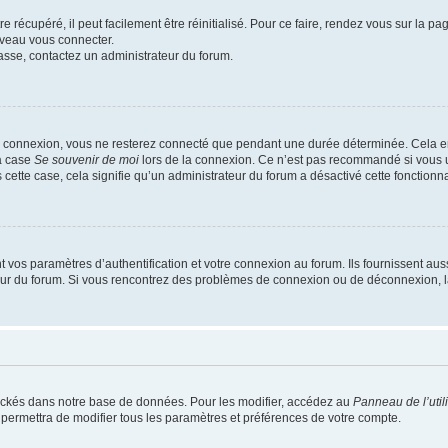
 récupéré, il peut facilement être réinitialisé. Pour ce faire, rendez vous sur la p
uveau vous connecter.
passe, contactez un administrateur du forum.
e connexion, vous ne resterez connecté que pendant une durée déterminée. Cela em
la case
Se souvenir de moi
lors de la connexion. Ce n’est pas recommandé si vous u
s cette case, cela signifie qu’un administrateur du forum a désactivé cette fonctionna
os paramètres d’authentification et votre connexion au forum. Ils fournissent aussi
teur du forum. Si vous rencontrez des problèmes de connexion ou de déconnexion, l
ockés dans notre base de données. Pour les modifier, accédez au
Panneau de l’util
 permettra de modifier tous les paramètres et préférences de votre compte.