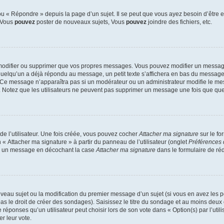
 « Répondre » depuis la page d’un sujet. Il se peut que vous ayez besoin d’être e
: Vous
pouvez
poster de nouveaux sujets, Vous
pouvez
joindre des fichiers, etc.
modifier ou supprimer que vos propres messages. Vous pouvez modifier un message
lqu’un a déjà répondu au message, un petit texte s’affichera en bas du message ind
n. Ce message n’apparaîtra pas si un modérateur ou un administrateur modifie le mes
ive. Notez que les utilisateurs ne peuvent pas supprimer un message une fois que qu
e l’utilisateur. Une fois créée, vous pouvez cocher
Attacher ma signature
sur le fo
 « Attacher ma signature » à partir du panneau de l’utilisateur (onglet
Préférences 
 à un message en décochant la case
Attacher ma signature
dans le formulaire de ré
ouveau sujet ou la modification du premier message d’un sujet (si vous en avez les p
 le droit de créer des sondages). Saisissez le titre du sondage et au moins deux o
onses qu’un utilisateur peut choisir lors de son vote dans « Option(s) par l’utilis
er leur vote.