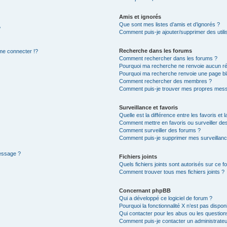
Amis et ignorés
Que sont mes listes d’amis et d’ignorés ?
?
Comment puis-je ajouter/supprimer des utilis
Recherche dans les forums
e connecter !?
Comment rechercher dans les forums ?
Pourquoi ma recherche ne renvoie aucun ré
Pourquoi ma recherche renvoie une page bl
Comment rechercher des membres ?
Comment puis-je trouver mes propres mess
Surveillance et favoris
Quelle est la différence entre les favoris et l
Comment mettre en favoris ou surveiller des
Comment surveiller des forums ?
Comment puis-je supprimer mes surveillanc
message ?
Fichiers joints
Quels fichiers joints sont autorisés sur ce f
Comment trouver tous mes fichiers joints ?
Concernant phpBB
Qui a développé ce logiciel de forum ?
Pourquoi la fonctionnalité X n’est pas dispon
Qui contacter pour les abus ou les questio
Comment puis-je contacter un administrateu