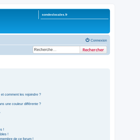
sondeslocales.fr
Connexion
Rechercher
s et comment les rejoindre ?
s une couleur différente ?
?
s !
bles !
n membre de ce forum !