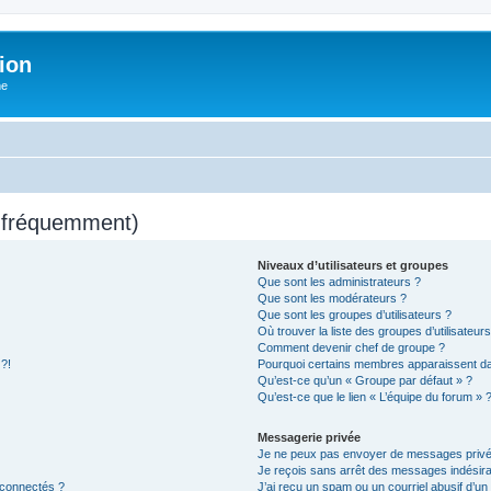
ion
he
s fréquemment)
Niveaux d’utilisateurs et groupes
Que sont les administrateurs ?
Que sont les modérateurs ?
Que sont les groupes d’utilisateurs ?
Où trouver la liste des groupes d’utilisateur
Comment devenir chef de groupe ?
 ?!
Pourquoi certains membres apparaissent dan
Qu’est-ce qu’un « Groupe par défaut » ?
Qu’est-ce que le lien « L’équipe du forum » 
Messagerie privée
Je ne peux pas envoyer de messages privé
Je reçois sans arrêt des messages indésira
 connectés ?
J’ai reçu un spam ou un courriel abusif d’u