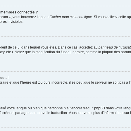
s membres connectés ?
forum », vous trouverez l’option
Cacher mon statut en ligne
. Si vous activez cette o
es invisibles.
ifférent de celui dans lequel vous êtes. Dans ce cas, accédez au
panneau de l’utilisa
ney, etc.). Notez que la modification du fuseau horaire, comme la plupart des para
ecte !
aire et que l’heure est toujours incorrecte, il se peut que le serveur ne soit pas à
installé votre langue ou bien que personne n’ait encore traduit phpBB dans votre l
s à créer et partager une nouvelle traduction. Vous trouverez plus d’informations sur l