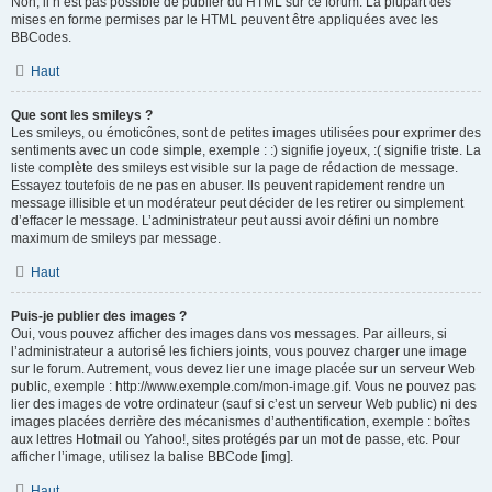
Non, il n’est pas possible de publier du HTML sur ce forum. La plupart des
mises en forme permises par le HTML peuvent être appliquées avec les
BBCodes.
Haut
Que sont les smileys ?
Les smileys, ou émoticônes, sont de petites images utilisées pour exprimer des
sentiments avec un code simple, exemple : :) signifie joyeux, :( signifie triste. La
liste complète des smileys est visible sur la page de rédaction de message.
Essayez toutefois de ne pas en abuser. Ils peuvent rapidement rendre un
message illisible et un modérateur peut décider de les retirer ou simplement
d’effacer le message. L’administrateur peut aussi avoir défini un nombre
maximum de smileys par message.
Haut
Puis-je publier des images ?
Oui, vous pouvez afficher des images dans vos messages. Par ailleurs, si
l’administrateur a autorisé les fichiers joints, vous pouvez charger une image
sur le forum. Autrement, vous devez lier une image placée sur un serveur Web
public, exemple : http://www.exemple.com/mon-image.gif. Vous ne pouvez pas
lier des images de votre ordinateur (sauf si c’est un serveur Web public) ni des
images placées derrière des mécanismes d’authentification, exemple : boîtes
aux lettres Hotmail ou Yahoo!, sites protégés par un mot de passe, etc. Pour
afficher l’image, utilisez la balise BBCode [img].
Haut