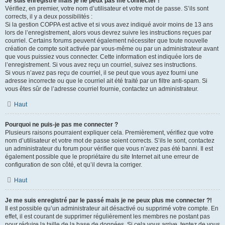
Je suis enregistré mais je ne peux pas me connecter !
Vérifiez, en premier, votre nom d’utilisateur et votre mot de passe. S’ils sont
corrects, il y a deux possibilités :
Si la gestion COPPA est active et si vous avez indiqué avoir moins de 13 ans
lors de l’enregistrement, alors vous devrez suivre les instructions reçues par
courriel. Certains forums peuvent également nécessiter que toute nouvelle
création de compte soit activée par vous-même ou par un administrateur avant
que vous puissiez vous connecter. Cette information est indiquée lors de
l’enregistrement. Si vous avez reçu un courriel, suivez ses instructions.
Si vous n’avez pas reçu de courriel, il se peut que vous ayez fourni une
adresse incorrecte ou que le courriel ait été traité par un filtre anti-spam. Si
vous êtes sûr de l’adresse courriel fournie, contactez un administrateur.
Haut
Pourquoi ne puis-je pas me connecter ?
Plusieurs raisons pourraient expliquer cela. Premièrement, vérifiez que votre
nom d’utilisateur et votre mot de passe soient corrects. S’ils le sont, contactez
un administrateur du forum pour vérifier que vous n’avez pas été banni. Il est
également possible que le propriétaire du site Internet ait une erreur de
configuration de son côté, et qu’il devra la corriger.
Haut
Je me suis enregistré par le passé mais je ne peux plus me connecter ?!
Il est possible qu’un administrateur ait désactivé ou supprimé votre compte. En
effet, il est courant de supprimer régulièrement les membres ne postant pas
pour réduire la taille de la base de données. Si cela vous arrive, tentez de vous