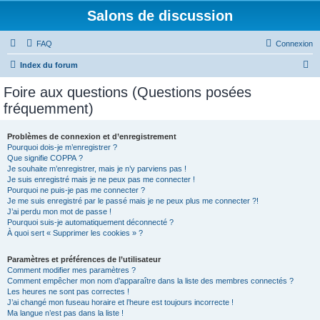
Salons de discussion
FAQ
Connexion
R
Index du forum
e
Foire aux questions (Questions posées
c
fréquemment)
h
e
Problèmes de connexion et d’enregistrement
Pourquoi dois-je m’enregistrer ?
r
Que signifie COPPA ?
c
Je souhaite m’enregistrer, mais je n’y parviens pas !
Je suis enregistré mais je ne peux pas me connecter !
h
Pourquoi ne puis-je pas me connecter ?
Je me suis enregistré par le passé mais je ne peux plus me connecter ?!
e
J’ai perdu mon mot de passe !
r
Pourquoi suis-je automatiquement déconnecté ?
À quoi sert « Supprimer les cookies » ?
Paramètres et préférences de l’utilisateur
Comment modifier mes paramètres ?
Comment empêcher mon nom d’apparaître dans la liste des membres connectés ?
Les heures ne sont pas correctes !
J’ai changé mon fuseau horaire et l’heure est toujours incorrecte !
Ma langue n’est pas dans la liste !