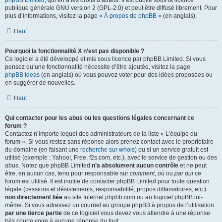
phpBB Limited
, qui en a les droits d’auteur. Il est publié sous la licence
publique générale GNU version 2 (GPL-2.0) et peut être diffusé librement. Pour
plus d’informations, visitez la page «
À propos de phpBB
» (en anglais).
Haut
Pourquoi la fonctionnalité X n’est pas disponible ?
Ce logiciel a été développé et mis sous licence par phpBB Limited. Si vous
pensez qu’une fonctionnalité nécessite d’être ajoutée, visitez la page
phpBB Ideas
(en anglais) où vous pouvez voter pour des idées proposées ou
en suggérer de nouvelles.
Haut
Qui contacter pour les abus ou les questions légales concernant ce
forum ?
Contactez n’importe lequel des administrateurs de la liste « L’équipe du
forum ». Si vous restez sans réponse alors prenez contact avec le propriétaire
du domaine (en faisant une
recherche sur whois
) ou si un service gratuit est
utilisé (exemple : Yahoo!, Free, f2s.com, etc.), avec le service de gestion ou des
abus. Notez que phpBB Limited
n’a absolument aucun contrôle
et ne peut
être, en aucun cas, tenu pour responsable sur
comment
,
où
ou
par qui
ce
forum est utilisé. Il est inutile de contacter phpBB Limited pour toute question
légale (cessions et désistements, responsabilité, propos diffamatoires, etc.)
non directement liée
au site Internet phpbb.com ou au logiciel phpBB lui-
même. Si vous adressez un courriel au groupe phpBB à propos de l’utilisation
par une tierce partie
de ce logiciel vous devez vous attendre à une réponse
très courte voire à aucune réponse du tout.