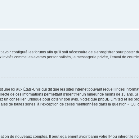
t avoir configuré les forums afin qu’il soit nécessaire de s’enregistrer pour poster
x invités comme les avatars personnalisés, la messagerie privée, l’envoi de courri
t une loi aux États-Unis qui dit que les sites Internet pouvant recueillir des infor
ollecte de ces informations permettant d’identifier un mineur de moins de 13 ans. S
tez un conseiller juridique pour obtenir son avis. Notez que phpBB Limited et les pr
gales de toutes sortes, à l’exception de celles mentionnées dans la question « Qui
réation de nouveaux comptes. Il peut également avoir banni votre IP ou interdit le no