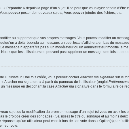
 « Répondre » depuis la page d’un sujet. Il se peut que vous ayez besoin d’être e
: Vous
pouvez
poster de nouveaux sujets, Vous
pouvez
joindre des fichiers, etc.
modifier ou supprimer que vos propres messages. Vous pouvez modifier un message
lqu’un a déjà répondu au message, un petit texte s’affichera en bas du message ind
n. Ce message n’apparaîtra pas si un modérateur ou un administrateur modifie le mes
ive. Notez que les utilisateurs ne peuvent pas supprimer un message une fois que qu
e l’utilisateur. Une fois créée, vous pouvez cocher
Attacher ma signature
sur le fo
 « Attacher ma signature » à partir du panneau de l’utilisateur (onglet
Préférences 
 à un message en décochant la case
Attacher ma signature
dans le formulaire de ré
ouveau sujet ou la modification du premier message d’un sujet (si vous en avez les p
 le droit de créer des sondages). Saisissez le titre du sondage et au moins deux o
onses qu’un utilisateur peut choisir lors de son vote dans « Option(s) par l’utilis
er leur vote.