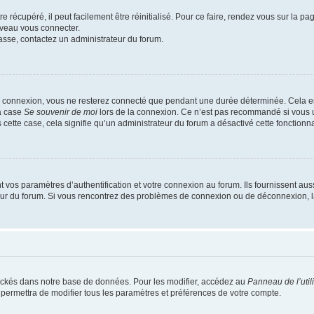
 récupéré, il peut facilement être réinitialisé. Pour ce faire, rendez vous sur la p
uveau vous connecter.
passe, contactez un administrateur du forum.
e connexion, vous ne resterez connecté que pendant une durée déterminée. Cela em
la case
Se souvenir de moi
lors de la connexion. Ce n’est pas recommandé si vous u
s cette case, cela signifie qu’un administrateur du forum a désactivé cette fonctionna
os paramètres d’authentification et votre connexion au forum. Ils fournissent aussi
teur du forum. Si vous rencontrez des problèmes de connexion ou de déconnexion, l
ockés dans notre base de données. Pour les modifier, accédez au
Panneau de l’util
 permettra de modifier tous les paramètres et préférences de votre compte.