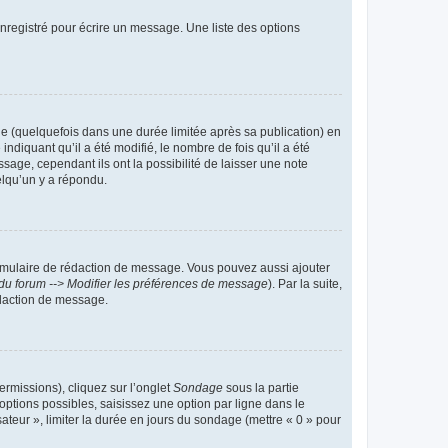
nregistré pour écrire un message. Une liste des options
 (quelquefois dans une durée limitée après sa publication) en
iquant qu’il a été modifié, le nombre de fois qu’il a été
sage, cependant ils ont la possibilité de laisser une note
elqu’un y a répondu.
rmulaire de rédaction de message. Vous pouvez aussi ajouter
du forum --> Modifier les préférences de message
). Par la suite,
daction de message.
ermissions), cliquez sur l’onglet
Sondage
sous la partie
ptions possibles, saisissez une option par ligne dans le
ateur », limiter la durée en jours du sondage (mettre « 0 » pour