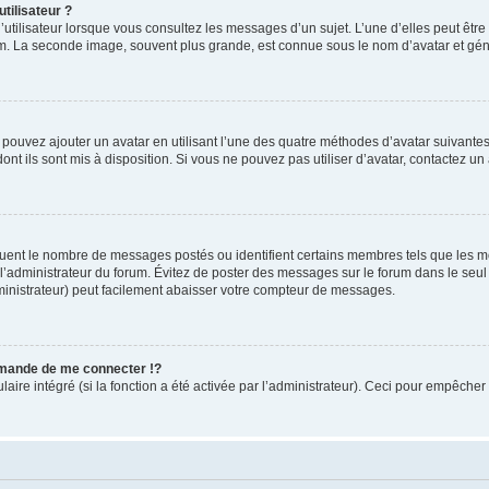
tilisateur ?
utilisateur lorsque vous consultez les messages d’un sujet. L’une d’elles peut êtr
rum. La seconde image, souvent plus grande, est connue sous le nom d’avatar et 
s pouvez ajouter un avatar en utilisant l’une des quatre méthodes d’avatar suivantes 
ont ils sont mis à disposition. Si vous ne pouvez pas utiliser d’avatar, contactez un
iquent le nombre de messages postés ou identifient certains membres tels que les 
ar l’administrateur du forum. Évitez de poster des messages sur le forum dans le seu
ministrateur) peut facilement abaisser votre compteur de messages.
mande de me connecter !?
re intégré (si la fonction a été activée par l’administrateur). Ceci pour empêcher l’u