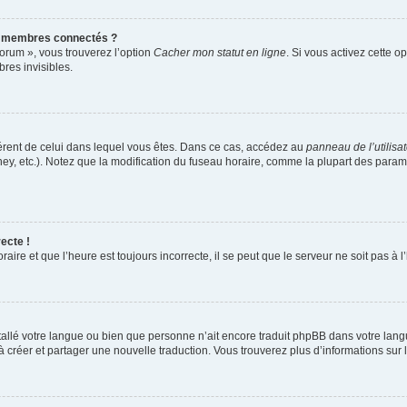
s membres connectés ?
forum », vous trouverez l’option
Cacher mon statut en ligne
. Si vous activez cette o
es invisibles.
ifférent de celui dans lequel vous êtes. Dans ce cas, accédez au
panneau de l’utilisa
ney, etc.). Notez que la modification du fuseau horaire, comme la plupart des para
ecte !
aire et que l’heure est toujours incorrecte, il se peut que le serveur ne soit pas à
installé votre langue ou bien que personne n’ait encore traduit phpBB dans votre l
s à créer et partager une nouvelle traduction. Vous trouverez plus d’informations sur l