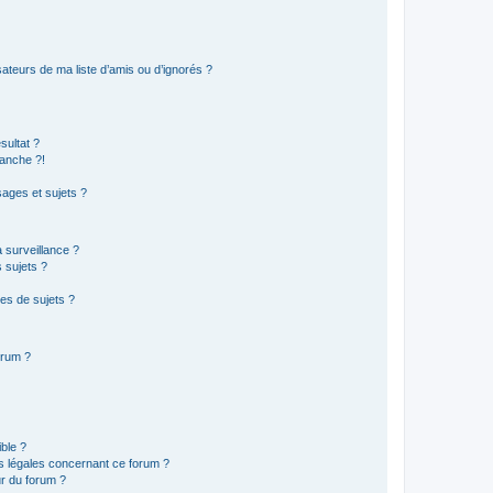
ateurs de ma liste d’amis ou d’ignorés ?
sultat ?
anche ?!
ages et sujets ?
a surveillance ?
 sujets ?
es de sujets ?
orum ?
ible ?
ns légales concernant ce forum ?
r du forum ?