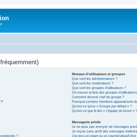
ion
he
s fréquemment)
Niveaux d’utilisateurs et groupes
Que sont les administrateurs ?
Que sont les modérateurs ?
Que sont les groupes d’utilisateurs ?
Où trouver la liste des groupes d’utilisateur
Comment devenir chef de groupe ?
 ?!
Pourquoi certains membres apparaissent dan
Qu’est-ce qu’un « Groupe par défaut » ?
Qu’est-ce que le lien « L’équipe du forum » 
Messagerie privée
Je ne peux pas envoyer de messages privé
Je reçois sans arrêt des messages indésira
 connectés ?
J’ai reçu un spam ou un courriel abusif d’u