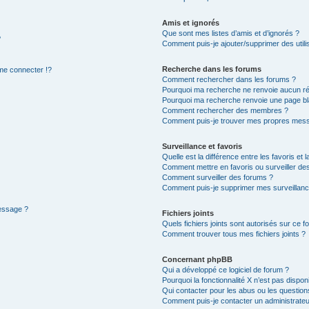
Amis et ignorés
Que sont mes listes d’amis et d’ignorés ?
?
Comment puis-je ajouter/supprimer des utilis
Recherche dans les forums
e connecter !?
Comment rechercher dans les forums ?
Pourquoi ma recherche ne renvoie aucun ré
Pourquoi ma recherche renvoie une page bl
Comment rechercher des membres ?
Comment puis-je trouver mes propres mess
Surveillance et favoris
Quelle est la différence entre les favoris et l
Comment mettre en favoris ou surveiller des
Comment surveiller des forums ?
Comment puis-je supprimer mes surveillanc
message ?
Fichiers joints
Quels fichiers joints sont autorisés sur ce f
Comment trouver tous mes fichiers joints ?
Concernant phpBB
Qui a développé ce logiciel de forum ?
Pourquoi la fonctionnalité X n’est pas dispon
Qui contacter pour les abus ou les questio
Comment puis-je contacter un administrateu