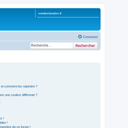
sondeslocales.fr
Connexion
Rechercher
s et comment les rejoindre ?
s une couleur différente ?
?
s !
bles !
n membre de ce forum !