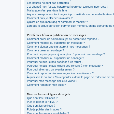
Les heures ne sont pas correctes !
J’ai changé mon fuseau horaire et l’heure est toujours incorrecte !
Ma langue n’est pas dans la liste !
A quoi correspondent les images à proximité de mon nom d’utilisateur 
Comment puis-je afficher un avatar ?
Qu’est-ce que mon rang et comment le modifier ?
Lorsque je clique sur le lien
courriel
d’un membre, on me demande de m
Problèmes liés à la publication de messages
Comment créer un nouveau sujet ou poster une réponse ?
Comment modifier ou supprimer un message ?
Comment ajouter une signature à mes messages ?
Comment créer un sondage ?
Pourquoi ne puis-je pas ajouter plus d’options à mon sondage ?
Comment modifier ou supprimer un sondage ?
Pourquoi ne puis-je pas accéder à un forum ?
Pourquoi ne puis-je pas joindre des fichiers à mon message ?
Pourquoi ai-je reçu un avertissement ?
Comment rapporter des messages à un modérateur ?
À quoi sert le bouton « Sauvegarder » dans la page de rédaction de 
Pourquoi mon message doit être validé ?
Comment remonter mon sujet ?
Mise en forme et types de sujets
Que sont les BBCodes ?
Puis-je utiliser le HTML ?
Que sont les smileys ?
Puis-je publier des images ?
Que sont les annonces globales ?