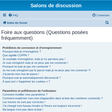
Salons de discussion
FAQ
Connexion
R
Index du forum
e
Foire aux questions (Questions posées
c
fréquemment)
h
e
Problèmes de connexion et d’enregistrement
Pourquoi dois-je m’enregistrer ?
r
Que signifie COPPA ?
c
Je souhaite m’enregistrer, mais je n’y parviens pas !
Je suis enregistré mais je ne peux pas me connecter !
h
Pourquoi ne puis-je pas me connecter ?
Je me suis enregistré par le passé mais je ne peux plus me connecter ?!
e
J’ai perdu mon mot de passe !
r
Pourquoi suis-je automatiquement déconnecté ?
À quoi sert « Supprimer les cookies » ?
Paramètres et préférences de l’utilisateur
Comment modifier mes paramètres ?
Comment empêcher mon nom d’apparaître dans la liste des membres connectés ?
Les heures ne sont pas correctes !
J’ai changé mon fuseau horaire et l’heure est toujours incorrecte !
Ma langue n’est pas dans la liste !