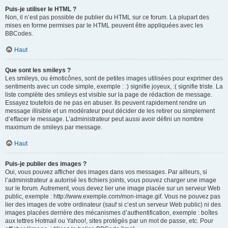
Puis-je utiliser le HTML ?
Non, il n’est pas possible de publier du HTML sur ce forum. La plupart des
mises en forme permises par le HTML peuvent être appliquées avec les
BBCodes.
Haut
Que sont les smileys ?
Les smileys, ou émoticônes, sont de petites images utilisées pour exprimer des
sentiments avec un code simple, exemple : :) signifie joyeux, :( signifie triste. La
liste complète des smileys est visible sur la page de rédaction de message.
Essayez toutefois de ne pas en abuser. Ils peuvent rapidement rendre un
message illisible et un modérateur peut décider de les retirer ou simplement
d’effacer le message. L’administrateur peut aussi avoir défini un nombre
maximum de smileys par message.
Haut
Puis-je publier des images ?
Oui, vous pouvez afficher des images dans vos messages. Par ailleurs, si
l’administrateur a autorisé les fichiers joints, vous pouvez charger une image
sur le forum. Autrement, vous devez lier une image placée sur un serveur Web
public, exemple : http://www.exemple.com/mon-image.gif. Vous ne pouvez pas
lier des images de votre ordinateur (sauf si c’est un serveur Web public) ni des
images placées derrière des mécanismes d’authentification, exemple : boîtes
aux lettres Hotmail ou Yahoo!, sites protégés par un mot de passe, etc. Pour