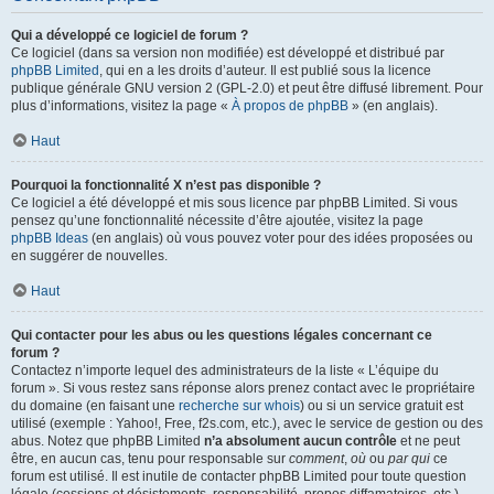
Qui a développé ce logiciel de forum ?
Ce logiciel (dans sa version non modifiée) est développé et distribué par
phpBB Limited
, qui en a les droits d’auteur. Il est publié sous la licence
publique générale GNU version 2 (GPL-2.0) et peut être diffusé librement. Pour
plus d’informations, visitez la page «
À propos de phpBB
» (en anglais).
Haut
Pourquoi la fonctionnalité X n’est pas disponible ?
Ce logiciel a été développé et mis sous licence par phpBB Limited. Si vous
pensez qu’une fonctionnalité nécessite d’être ajoutée, visitez la page
phpBB Ideas
(en anglais) où vous pouvez voter pour des idées proposées ou
en suggérer de nouvelles.
Haut
Qui contacter pour les abus ou les questions légales concernant ce
forum ?
Contactez n’importe lequel des administrateurs de la liste « L’équipe du
forum ». Si vous restez sans réponse alors prenez contact avec le propriétaire
du domaine (en faisant une
recherche sur whois
) ou si un service gratuit est
utilisé (exemple : Yahoo!, Free, f2s.com, etc.), avec le service de gestion ou des
abus. Notez que phpBB Limited
n’a absolument aucun contrôle
et ne peut
être, en aucun cas, tenu pour responsable sur
comment
,
où
ou
par qui
ce
forum est utilisé. Il est inutile de contacter phpBB Limited pour toute question