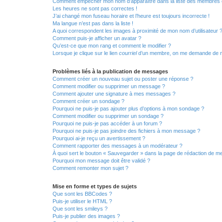
Comment empêcher mon nom d’apparaître dans la liste des membres
Les heures ne sont pas correctes !
J’ai changé mon fuseau horaire et l’heure est toujours incorrecte !
Ma langue n’est pas dans la liste !
A quoi correspondent les images à proximité de mon nom d’utilisateur 
Comment puis-je afficher un avatar ?
Qu’est-ce que mon rang et comment le modifier ?
Lorsque je clique sur le lien
courriel
d’un membre, on me demande de m
Problèmes liés à la publication de messages
Comment créer un nouveau sujet ou poster une réponse ?
Comment modifier ou supprimer un message ?
Comment ajouter une signature à mes messages ?
Comment créer un sondage ?
Pourquoi ne puis-je pas ajouter plus d’options à mon sondage ?
Comment modifier ou supprimer un sondage ?
Pourquoi ne puis-je pas accéder à un forum ?
Pourquoi ne puis-je pas joindre des fichiers à mon message ?
Pourquoi ai-je reçu un avertissement ?
Comment rapporter des messages à un modérateur ?
À quoi sert le bouton « Sauvegarder » dans la page de rédaction de 
Pourquoi mon message doit être validé ?
Comment remonter mon sujet ?
Mise en forme et types de sujets
Que sont les BBCodes ?
Puis-je utiliser le HTML ?
Que sont les smileys ?
Puis-je publier des images ?