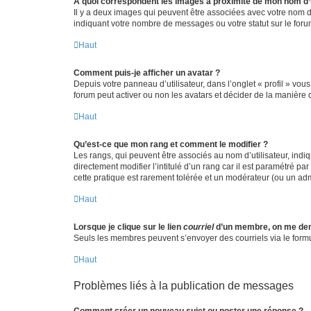
A quoi correspondent les images à proximité de mon nom d’u
Il y a deux images qui peuvent être associées avec votre nom d’
indiquant votre nombre de messages ou votre statut sur le fo
Haut
Comment puis-je afficher un avatar ?
Depuis votre panneau d’utilisateur, dans l’onglet « profil » vou
forum peut activer ou non les avatars et décider de la manière d
Haut
Qu’est-ce que mon rang et comment le modifier ?
Les rangs, qui peuvent être associés au nom d’utilisateur, ind
directement modifier l’intitulé d’un rang car il est paramétré p
cette pratique est rarement tolérée et un modérateur (ou un ad
Haut
Lorsque je clique sur le lien
courriel
d’un membre, on me de
Seuls les membres peuvent s’envoyer des courriels via le formulai
Haut
Problèmes liés à la publication de messages
Comment créer un nouveau sujet ou poster une réponse ?