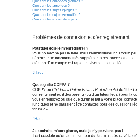
Que sont les annonces globales ?
Que sont les annonces ?
Que sont les sujets épinglés ?
Que sont les sujets verrouillés ?
Que sont les icônes de sujet ?
Problèmes de connexion et d’enregistrement
Pourquoi dois-je m’enregistrer ?
Vous pouvez ne pas le faire, mais l’administrateur du forum peu
bénéficier de fonctionnalités supplémentaires inaccessibles au
création d’un compte est rapide et vivement conseillée.
Haut
Que signifie COPPA ?
COPPA (ou
Children’s Online Privacy Protection Act
de 1998) es
consentement écrit des parents (ou d’un tuteur légal) pour la c
vous enregistrez ou que quelqu’un le fait à votre place, contac
juridiques et ne sauraient être contactés pour des questions lé
forum ? ».
Haut
Je souhaite m’enregistrer, mais je n’y parviens pas !
Il est possible qu’un administrateur du forum ait désactivé la c