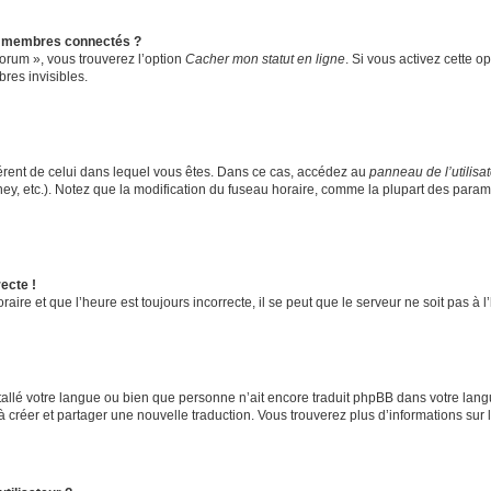
s membres connectés ?
forum », vous trouverez l’option
Cacher mon statut en ligne
. Si vous activez cette o
es invisibles.
ifférent de celui dans lequel vous êtes. Dans ce cas, accédez au
panneau de l’utilisa
ney, etc.). Notez que la modification du fuseau horaire, comme la plupart des para
ecte !
aire et que l’heure est toujours incorrecte, il se peut que le serveur ne soit pas à
installé votre langue ou bien que personne n’ait encore traduit phpBB dans votre l
s à créer et partager une nouvelle traduction. Vous trouverez plus d’informations sur l