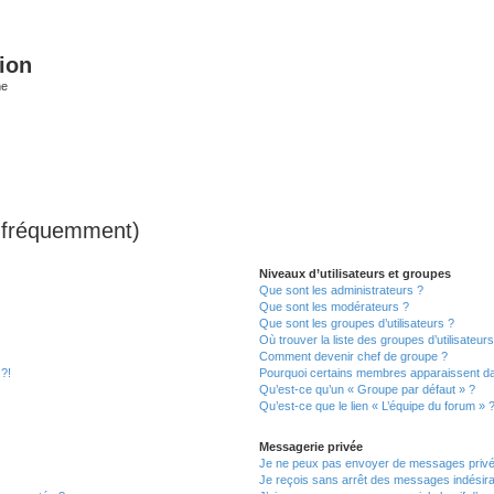
ion
he
s fréquemment)
Niveaux d’utilisateurs et groupes
Que sont les administrateurs ?
Que sont les modérateurs ?
Que sont les groupes d’utilisateurs ?
Où trouver la liste des groupes d’utilisateur
Comment devenir chef de groupe ?
 ?!
Pourquoi certains membres apparaissent dan
Qu’est-ce qu’un « Groupe par défaut » ?
Qu’est-ce que le lien « L’équipe du forum » 
Messagerie privée
Je ne peux pas envoyer de messages privé
Je reçois sans arrêt des messages indésira