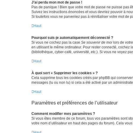
J’ai perdu mon mot de passe !
Pas de panique ! Bien que votre mot de passe ne puisse pas être
Suivez les instructions énoncées et vous devriez pouvoir à no
Si toutefois vous ne parveniez pas à réinitialiser votre mot de 
Haut
Pourquoi suis-je automatiquement déconnecté ?
Si vous ne cochez pas la case
Se souvenir de moi
lors de votr
en utilisant le même ordinateur. Pour rester connecté, cochez 
(bibliothèque, cyber-café, université, etc.). Si vous ne voyez pa
Haut
À quoi sert « Supprimer les cookies » ?
Cela supprime tous les cookies créés par phpBB qui conservent v
messages (lu ou non lu) si cela a été activé par un administra
Haut
Paramètres et préférences de l’utilisateur
Comment modifier mes paramètres ?
Si vous êtes membre de ce forum, tous vos paramètres sont st
votre nom d’utilisateur en haut des pages du forum). Cela vous
Haut