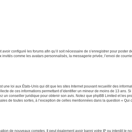
t avoir configuré les forums afin qu’il soit nécessaire de s’enregistrer pour poster
x invités comme les avatars personnalisés, la messagerie privée, l’envoi de courri
t une loi aux États-Unis qui dit que les sites Internet pouvant recueillir des infor
ollecte de ces informations permettant d’identifier un mineur de moins de 13 ans. S
tez un conseiller juridique pour obtenir son avis. Notez que phpBB Limited et les pr
gales de toutes sortes, à l’exception de celles mentionnées dans la question « Qui
réation de nouveaux comptes. Il peut également avoir banni votre IP ou interdit le no