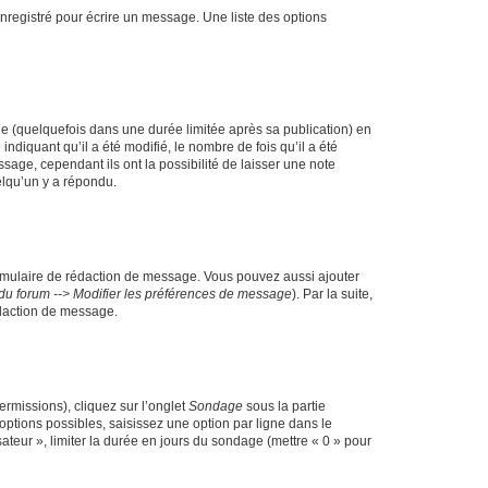
nregistré pour écrire un message. Une liste des options
 (quelquefois dans une durée limitée après sa publication) en
iquant qu’il a été modifié, le nombre de fois qu’il a été
sage, cependant ils ont la possibilité de laisser une note
elqu’un y a répondu.
rmulaire de rédaction de message. Vous pouvez aussi ajouter
du forum --> Modifier les préférences de message
). Par la suite,
daction de message.
ermissions), cliquez sur l’onglet
Sondage
sous la partie
ptions possibles, saisissez une option par ligne dans le
ateur », limiter la durée en jours du sondage (mettre « 0 » pour