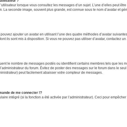
tilisateur ?
utilisateur lorsque vous consultez les messages d’un sujet. L’une d’elles peut êtr
rum. La seconde image, souvent plus grande, est connue sous le nom d’avatar et 
s pouvez ajouter un avatar en utilisant l’une des quatre méthodes d’avatar suivantes 
ont ils sont mis à disposition. Si vous ne pouvez pas utiliser d’avatar, contactez un
iquent le nombre de messages postés ou identifient certains membres tels que les 
ar l’administrateur du forum. Évitez de poster des messages sur le forum dans le seu
ministrateur) peut facilement abaisser votre compteur de messages.
mande de me connecter !?
re intégré (si la fonction a été activée par l’administrateur). Ceci pour empêcher l’u