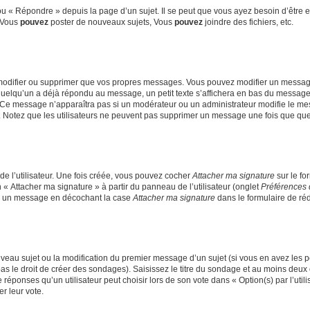
 « Répondre » depuis la page d’un sujet. Il se peut que vous ayez besoin d’être e
: Vous
pouvez
poster de nouveaux sujets, Vous
pouvez
joindre des fichiers, etc.
modifier ou supprimer que vos propres messages. Vous pouvez modifier un message
lqu’un a déjà répondu au message, un petit texte s’affichera en bas du message ind
n. Ce message n’apparaîtra pas si un modérateur ou un administrateur modifie le mes
ive. Notez que les utilisateurs ne peuvent pas supprimer un message une fois que qu
e l’utilisateur. Une fois créée, vous pouvez cocher
Attacher ma signature
sur le fo
 « Attacher ma signature » à partir du panneau de l’utilisateur (onglet
Préférences 
 à un message en décochant la case
Attacher ma signature
dans le formulaire de ré
ouveau sujet ou la modification du premier message d’un sujet (si vous en avez les p
 le droit de créer des sondages). Saisissez le titre du sondage et au moins deux o
onses qu’un utilisateur peut choisir lors de son vote dans « Option(s) par l’utilis
er leur vote.