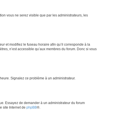
ption vous ne serez visible que par les administrateurs, les
teur
et modifiez le fuseau horaire afin qu’il corresponde à la
mètres, n’est accessible qu’aux membres du forum. Donc si vous
 l’heure. Signalez ce problème à un administrateur.
angue. Essayez de demander à un administrateur du forum
e site Internet de
phpBB
®.