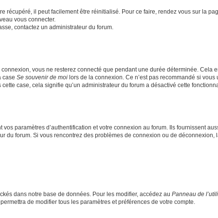
 récupéré, il peut facilement être réinitialisé. Pour ce faire, rendez vous sur la p
uveau vous connecter.
passe, contactez un administrateur du forum.
e connexion, vous ne resterez connecté que pendant une durée déterminée. Cela em
la case
Se souvenir de moi
lors de la connexion. Ce n’est pas recommandé si vous u
s cette case, cela signifie qu’un administrateur du forum a désactivé cette fonctionna
os paramètres d’authentification et votre connexion au forum. Ils fournissent aussi
teur du forum. Si vous rencontrez des problèmes de connexion ou de déconnexion, l
ockés dans notre base de données. Pour les modifier, accédez au
Panneau de l’util
 permettra de modifier tous les paramètres et préférences de votre compte.