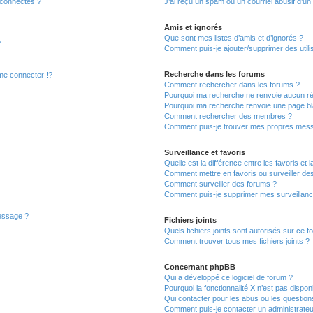
 connectés ?
J’ai reçu un spam ou un courriel abusif d’u
Amis et ignorés
Que sont mes listes d’amis et d’ignorés ?
?
Comment puis-je ajouter/supprimer des utilis
Recherche dans les forums
e connecter !?
Comment rechercher dans les forums ?
Pourquoi ma recherche ne renvoie aucun ré
Pourquoi ma recherche renvoie une page bl
Comment rechercher des membres ?
Comment puis-je trouver mes propres mess
Surveillance et favoris
Quelle est la différence entre les favoris et l
Comment mettre en favoris ou surveiller des
Comment surveiller des forums ?
Comment puis-je supprimer mes surveillanc
message ?
Fichiers joints
Quels fichiers joints sont autorisés sur ce f
Comment trouver tous mes fichiers joints ?
Concernant phpBB
Qui a développé ce logiciel de forum ?
Pourquoi la fonctionnalité X n’est pas dispon
Qui contacter pour les abus ou les questio
Comment puis-je contacter un administrateu