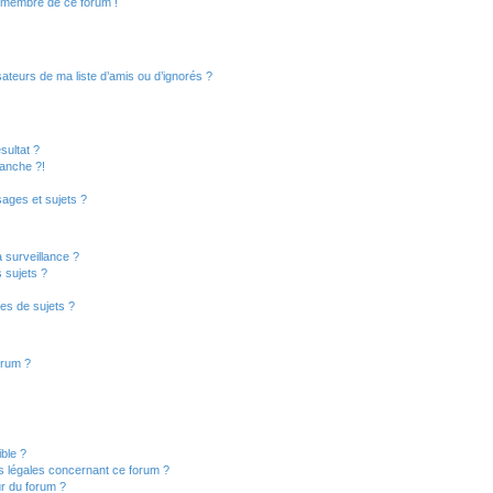
n membre de ce forum !
ateurs de ma liste d’amis ou d’ignorés ?
sultat ?
anche ?!
ages et sujets ?
a surveillance ?
 sujets ?
es de sujets ?
orum ?
ible ?
ns légales concernant ce forum ?
r du forum ?