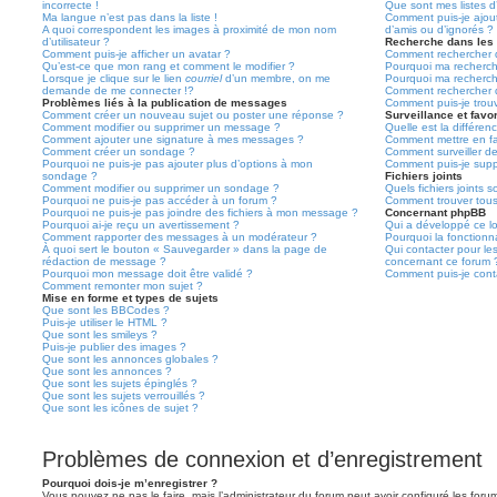
incorrecte !
Que sont mes listes d’
Ma langue n’est pas dans la liste !
Comment puis-je ajoute
A quoi correspondent les images à proximité de mon nom
d’amis ou d’ignorés ?
d’utilisateur ?
Recherche dans les
Comment puis-je afficher un avatar ?
Comment rechercher d
Qu’est-ce que mon rang et comment le modifier ?
Pourquoi ma recherch
Lorsque je clique sur le lien
courriel
d’un membre, on me
Pourquoi ma recherch
demande de me connecter !?
Comment rechercher 
Problèmes liés à la publication de messages
Comment puis-je trou
Comment créer un nouveau sujet ou poster une réponse ?
Surveillance et favor
Comment modifier ou supprimer un message ?
Quelle est la différenc
Comment ajouter une signature à mes messages ?
Comment mettre en fav
Comment créer un sondage ?
Comment surveiller d
Pourquoi ne puis-je pas ajouter plus d’options à mon
Comment puis-je suppr
sondage ?
Fichiers joints
Comment modifier ou supprimer un sondage ?
Quels fichiers joints 
Pourquoi ne puis-je pas accéder à un forum ?
Comment trouver tous 
Pourquoi ne puis-je pas joindre des fichiers à mon message ?
Concernant phpBB
Pourquoi ai-je reçu un avertissement ?
Qui a développé ce lo
Comment rapporter des messages à un modérateur ?
Pourquoi la fonctionna
À quoi sert le bouton « Sauvegarder » dans la page de
Qui contacter pour le
rédaction de message ?
concernant ce forum 
Pourquoi mon message doit être validé ?
Comment puis-je conta
Comment remonter mon sujet ?
Mise en forme et types de sujets
Que sont les BBCodes ?
Puis-je utiliser le HTML ?
Que sont les smileys ?
Puis-je publier des images ?
Que sont les annonces globales ?
Que sont les annonces ?
Que sont les sujets épinglés ?
Que sont les sujets verrouillés ?
Que sont les icônes de sujet ?
Problèmes de connexion et d’enregistrement
Pourquoi dois-je m’enregistrer ?
Vous pouvez ne pas le faire, mais l’administrateur du forum peut avoir configuré les forums