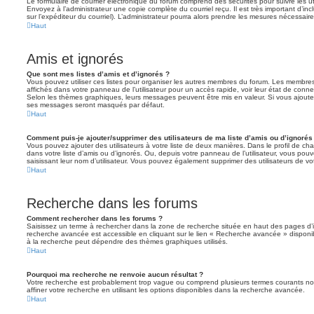
Le formulaire de courrier électronique du forum comprend des sécurités pour suivre les ut
Envoyez à l’administrateur une copie complète du courriel reçu. Il est très important d’inclu
sur l’expéditeur du courriel). L’administrateur pourra alors prendre les mesures nécessaire
Haut
Amis et ignorés
Que sont mes listes d’amis et d’ignorés ?
Vous pouvez utiliser ces listes pour organiser les autres membres du forum. Les membres 
affichés dans votre panneau de l’utilisateur pour un accès rapide, voir leur état de con
Selon les thèmes graphiques, leurs messages peuvent être mis en valeur. Si vous ajoutez u
ses messages seront masqués par défaut.
Haut
Comment puis-je ajouter/supprimer des utilisateurs de ma liste d’amis ou d’ignorés
Vous pouvez ajouter des utilisateurs à votre liste de deux manières. Dans le profil de cha
dans votre liste d’amis ou d’ignorés. Ou, depuis votre panneau de l’utilisateur, vous p
saisissant leur nom d’utilisateur. Vous pouvez également supprimer des utilisateurs de v
Haut
Recherche dans les forums
Comment rechercher dans les forums ?
Saisissez un terme à rechercher dans la zone de recherche située en haut des pages d’
recherche avancée est accessible en cliquant sur le lien « Recherche avancée » disponib
à la recherche peut dépendre des thèmes graphiques utilisés.
Haut
Pourquoi ma recherche ne renvoie aucun résultat ?
Votre recherche est probablement trop vague ou comprend plusieurs termes courants 
affiner votre recherche en utilisant les options disponibles dans la recherche avancée.
Haut