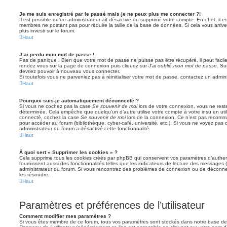
Je me suis enregistré par le passé mais je ne peux plus me connecter ?!
Il est possible qu’un administrateur ait désactivé ou supprimé votre compte. En effet, il 
membres ne postant pas pour réduire la taille de la base de données. Si cela vous arrive
plus investi sur le forum.
Haut
J’ai perdu mon mot de passe !
Pas de panique ! Bien que votre mot de passe ne puisse pas être récupéré, il peut facileme
rendez vous sur la page de connexion puis cliquez sur
J’ai oublié mon mot de passe
. Su
devriez pouvoir à nouveau vous connecter.
Si toutefois vous ne parveniez pas à réinitialiser votre mot de passe, contactez un admin
Haut
Pourquoi suis-je automatiquement déconnecté ?
Si vous ne cochez pas la case
Se souvenir de moi
lors de votre connexion, vous ne res
déterminée. Cela empêche que quelqu’un d’autre utilise votre compte à votre insu en util
connecté, cochez la case
Se souvenir de moi
lors de la connexion. Ce n’est pas recomma
pour accéder au forum (bibliothèque, cyber-café, université, etc.). Si vous ne voyez pas c
administrateur du forum a désactivé cette fonctionnalité.
Haut
À quoi sert « Supprimer les cookies » ?
Cela supprime tous les cookies créés par phpBB qui conservent vos paramètres d’authenti
fournissent aussi des fonctionnalités telles que les indicateurs de lecture des messages (l
administrateur du forum. Si vous rencontrez des problèmes de connexion ou de déconnex
les résoudre.
Haut
Paramètres et préférences de l’utilisateur
Comment modifier mes paramètres ?
Si vous êtes membre de ce forum, tous vos paramètres sont stockés dans notre base de