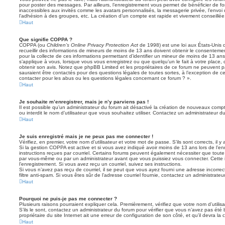
pour poster des messages. Par ailleurs, l’enregistrement vous permet de bénéficier de f
inaccessibles aux invités comme les avatars personnalisés, la messagerie privée, l’envoi
l’adhésion à des groupes, etc. La création d’un compte est rapide et vivement conseillée
Haut
Que signifie COPPA ?
COPPA (ou
Children’s Online Privacy Protection Act
de 1998) est une loi aux États-Unis q
recueillir des informations de mineurs de moins de 13 ans doivent obtenir le consentement
pour la collecte de ces informations permettant d’identifier un mineur de moins de 13 ans
s’applique à vous, lorsque vous vous enregistrez ou que quelqu’un le fait à votre place, 
obtenir son avis. Notez que phpBB Limited et les propriétaires de ce forum ne peuvent pa
sauraient être contactés pour des questions légales de toutes sortes, à l’exception de 
contacter pour les abus ou les questions légales concernant ce forum ? ».
Haut
Je souhaite m’enregistrer, mais je n’y parviens pas !
Il est possible qu’un administrateur du forum ait désactivé la création de nouveaux compt
ou interdit le nom d’utilisateur que vous souhaitez utiliser. Contactez un administrateur d
Haut
Je suis enregistré mais je ne peux pas me connecter !
Vérifiez, en premier, votre nom d’utilisateur et votre mot de passe. S’ils sont corrects, il y 
Si la gestion COPPA est active et si vous avez indiqué avoir moins de 13 ans lors de l’en
instructions reçues par courriel. Certains forums peuvent également nécessiter que toute
par vous-même ou par un administrateur avant que vous puissiez vous connecter. Cette i
l’enregistrement. Si vous avez reçu un courriel, suivez ses instructions.
Si vous n’avez pas reçu de courriel, il se peut que vous ayez fourni une adresse incorrecte
filtre anti-spam. Si vous êtes sûr de l’adresse courriel fournie, contactez un administrateur
Haut
Pourquoi ne puis-je pas me connecter ?
Plusieurs raisons pourraient expliquer cela. Premièrement, vérifiez que votre nom d’utilis
S’ils le sont, contactez un administrateur du forum pour vérifier que vous n’avez pas été 
propriétaire du site Internet ait une erreur de configuration de son côté, et qu’il devra la c
Haut