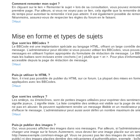
Comment remonter mon sujet ?
En cliquant sur le lien « Remonter le sujet » lors de sa consultation, vous pouvez
remont
première page. Par ailleurs, si vous ne voyez pas ce lien, cela signifie que la remontée de
de temps pour autoriser la remontée n’est pas atteint. Il est également possible de rem
Néanmoins, assurez-vous de respecter les règles du forum en le faisant.
Haut
Mise en forme et types de sujets
Que sont les BBCodes ?
Le BBCode est une implantation spéciale au langage HTML, offrant un large contrôle d
message. L’administrateur peut décider si vous pouvez utiliser les BBCodes, vous pouve
messages en utilisant l’option appropriée du formulaire de rédaction de message. Le BB
mais les balises sont incluses entre crochets [ et ] plutôt que < et >. Pour plus d’informa
accessible depuis la page de rédaction de message.
Haut
Puis-je utiliser le HTML ?
Non, il n’est pas possible de publier du HTML sur ce forum. La plupart des mises en fo
appliquées avec les BBCodes.
Haut
Que sont les smileys ?
Les smileys, ou émoticônes, sont de petites images utilisées pour exprimer des sentimen
signifie joyeux, :( signifie triste. La liste complète des smileys est visible sur la page d
ne pas en abuser. Ils peuvent rapidement rendre un message illisible et un modérateur p
d’effacer le message. L’administrateur peut aussi avoir défini un nombre maximum de sm
Haut
Puis-je publier des images ?
Oui, vous pouvez afficher des images dans vos messages. Par ailleurs, si l’administrateur 
charger une image sur le forum. Autrement, vous devez lier une image placée sur un ser
http://www.exemple.com/mon-image.gif. Vous ne pouvez pas lier des images de votre ordi
public) ni des images placées derrière des mécanismes d’authentification, exemple : boîte