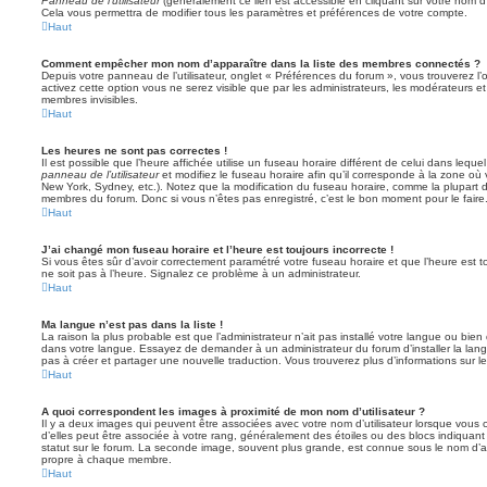
Panneau de l’utilisateur
(généralement ce lien est accessible en cliquant sur votre nom d
Cela vous permettra de modifier tous les paramètres et préférences de votre compte.
Haut
Comment empêcher mon nom d’apparaître dans la liste des membres connectés ?
Depuis votre panneau de l’utilisateur, onglet « Préférences du forum », vous trouverez l’
activez cette option vous ne serez visible que par les administrateurs, les modérateurs
membres invisibles.
Haut
Les heures ne sont pas correctes !
Il est possible que l’heure affichée utilise un fuseau horaire différent de celui dans leq
panneau de l’utilisateur
et modifiez le fuseau horaire afin qu’il corresponde à la zone où 
New York, Sydney, etc.). Notez que la modification du fuseau horaire, comme la plupart 
membres du forum. Donc si vous n’êtes pas enregistré, c’est le bon moment pour le faire
Haut
J’ai changé mon fuseau horaire et l’heure est toujours incorrecte !
Si vous êtes sûr d’avoir correctement paramétré votre fuseau horaire et que l’heure est to
ne soit pas à l’heure. Signalez ce problème à un administrateur.
Haut
Ma langue n’est pas dans la liste !
La raison la plus probable est que l’administrateur n’ait pas installé votre langue ou bi
dans votre langue. Essayez de demander à un administrateur du forum d’installer la langue
pas à créer et partager une nouvelle traduction. Vous trouverez plus d’informations sur le
Haut
A quoi correspondent les images à proximité de mon nom d’utilisateur ?
Il y a deux images qui peuvent être associées avec votre nom d’utilisateur lorsque vous 
d’elles peut être associée à votre rang, généralement des étoiles ou des blocs indiqua
statut sur le forum. La seconde image, souvent plus grande, est connue sous le nom d’
propre à chaque membre.
Haut