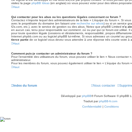
visitez la page
phpBB Ideas
(en anglais) où vous pouvez voter pour des idées proposée
Haut
Qui contacter pour les abus ou les questions légales concernant ce forum ?
Contactez n’importe lequel des administrateurs de la liste « L’équipe du forum ». Si vou
avec le propriétaire du domaine (en faisant une
recherche sur whois
) ou si un service gra
f2s.com, etc.), avec le service de gestion ou des abus. Notez que phpBB Limited
n’a ab
en aucun cas, tenu pour responsable sur
comment
,
où
ou
par qui
ce forum est utilisé. I
pour toute question légale (cessions et désistements, responsabilité, propos diffamatoire
Internet phpbb.com ou au logiciel phpBB lui-même. Si vous adressez un courriel au grou
tierce partie
de ce logiciel vous devez vous attendre à une réponse très courte voire à
Haut
Comment puis-je contacter un administrateur du forum ?
Pour l’ensemble des utilisateurs du forum, vous pouvez utiliser le lien « Nous contacter »,
administrateur.
Pour les membres du forum, vous pouvez également utiliser le lien « L’équipe du forum »
Haut
Index du forum
Nous contacter
Supprime
Développé par
phpBB
® Forum Software © phpBB L
Traduit par
phpBB-fr.com
Confidentialité
|
Conditions