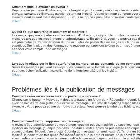
Comment puis-je afficher un avatar ?
Depuis votre panneau d’utilisateur, dans l’onglet « profil » vous pouvez ajouter un avata
d’avatar suivantes : Gravatar, galerie, distant ou importé. L’administrateur du forum peut 
manière dont ils sont mis à disposition. Si vous ne pouvez pas utiliser d’avatar, contacte
Haut
Qu’est-ce que mon rang et comment le modifier ?
Les rangs, qui peuvent être associés au nom d’utilisateur, indiquent le nombre de messag
membres tels que les modérateurs et administrateurs. En général, vous ne pouvez pas direc
est paramétré par l’administrateur du forum. Évitez de poster des messages sur le forum
supérieur. Sur la plupart des forums, cette pratique est rarement tolérée et un modérateu
abaisser votre compteur de messages.
Haut
Lorsque je clique sur le lien
courriel
d’un membre, on me demande de me connecter
Seuls les membres peuvent s’envoyer des courriels via le formulaire intégré (si la fonction 
pour empêcher l’utilisation malveillante de la fonctionnalité par les invités.
Haut
Problèmes liés à la publication de messages
Comment créer un nouveau sujet ou poster une réponse ?
Cliquez sur le bouton « Nouveau » depuis la page d’un forum ou « Répondre » depuis la
ayez besoin d’être enregistré pour écrire un message. Une liste des options disponibles
exemple : Vous
pouvez
poster de nouveaux sujets, Vous
pouvez
joindre des fichiers, etc
Haut
Comment modifier ou supprimer un message ?
À moins d’être administrateur ou modérateur, vous ne pouvez modifier ou supprimer qu
modifier un message (quelquefois dans une durée limitée après sa publication) en cliqua
correspondant. Si quelqu’un a déjà répondu au message, un petit texte s’affichera en b
modifié, le nombre de fois qu’il a été modifié ainsi que la date et l’heure de la dernière
si un modérateur ou un administrateur modifie le message, cependant ils ont la possibilité