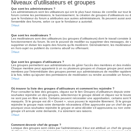
Niveaux d’utilisateurs et groupes
Que sont les administrateurs ?
Les administrateurs sont les utilisateurs qui ont le plus haut niveau de contrôle sur tout l
forum comme les permissions, le bannissement, la création de groupes d’utilisateurs ou d
que le fondateur du forum a attribuées aux autres administrateurs. Ils peuvent aussi avo
l’ensemble des forums, selon ce que le fondateur a autorisé.
Haut
Que sont les modérateurs ?
Les modérateurs sont des utilisateurs (ou groupes d’utilisateurs) dont le travail consiste à 
fonctionnement du forum. Ils ont le pouvoir de modifier ou supprimer des messages, de verr
supprimer et diviser les sujets des forums qu’ils modèrent. Généralement, les modérateur
en
hors-sujet
ou publient du contenu abusif ou offensant.
Haut
Que sont les groupes d’utilisateurs ?
Les groupes permettent aux administrateurs de gérer l’accès des membres et des invités 
Chaque membre peut appartenir à un ou plusieurs groupes et chaque groupe peut avoir 
membres par l’intermédiaire des groupes permet aux administrateurs de modifier rapide
à la fois, telles qu’ajouter des permissions de modération ou rendre accessible un forum 
Haut
Où trouver la liste des groupes d’utilisateurs et comment les rejoindre ?
Pour consulter la liste des groupes, cliquez sur le lien
Groupes d’utilisateurs
depuis votre 
souhaitez rejoindre un des groupes, sélectionnez le groupe désiré et cliquez sur le bout
ne sont pas en libre accès. Certains peuvent nécessiter une approbation, certains sont
masqués. Si le groupe est dit « Ouvert », vous pouvez le rejoindre librement. Si le grou
rejoindre le groupe mais votre demande nécessitera d’être approuvée par un chef de g
pourquoi vous souhaitez rejoindre le groupe et ainsi décider s’il approuvera ou non vot
groupe s’il annule votre demande, il a sûrement ses raisons.
Haut
Comment devenir chef de groupe ?
Lorsque des groupes sont créés par l’administrateur, il leur est attribué un chef de grou