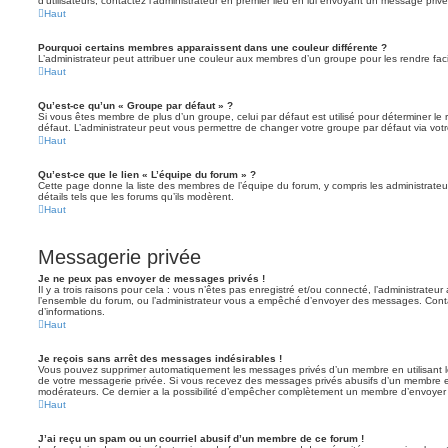
d’utilisateurs, contactez l’administrateur en premier lieu en lui envoyant un message privé
Haut
Pourquoi certains membres apparaissent dans une couleur différente ?
L’administrateur peut attribuer une couleur aux membres d’un groupe pour les rendre faci
Haut
Qu’est-ce qu’un « Groupe par défaut » ?
Si vous êtes membre de plus d’un groupe, celui par défaut est utilisé pour déterminer le 
défaut. L’administrateur peut vous permettre de changer votre groupe par défaut via votre
Haut
Qu’est-ce que le lien « L’équipe du forum » ?
Cette page donne la liste des membres de l’équipe du forum, y compris les administrateu
détails tels que les forums qu’ils modèrent.
Haut
Messagerie privée
Je ne peux pas envoyer de messages privés !
Il y a trois raisons pour cela : vous n’êtes pas enregistré et/ou connecté, l’administrateu
l’ensemble du forum, ou l’administrateur vous a empêché d’envoyer des messages. Contac
d’informations.
Haut
Je reçois sans arrêt des messages indésirables !
Vous pouvez supprimer automatiquement les messages privés d’un membre en utilisant l
de votre messagerie privée. Si vous recevez des messages privés abusifs d’un membre en
modérateurs. Ce dernier a la possibilité d’empêcher complètement un membre d’envoyer
Haut
J’ai reçu un spam ou un courriel abusif d’un membre de ce forum !