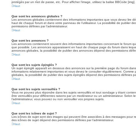
protégés par un mot de passe, etc. Pour afficher l’image, utilisez la balise BBCode [img].
Haut
Que sont les annonces globales ?
Les annonces globales contiennent des informations importantes que vous devez lire dè
haut de chaque forum et dans votre panneau de l’utilisateur. La possibilité de publier
permissions définies par l’administrateur.
Haut
Que sont les annonces ?
Les annonces contiennent souvent des informations importantes concernant le forum que
que possible. Les annonces apparaissent en haut de chaque page du forum dans lequel
annonces globales, la possibilité de publier des annonces dépend des permissions définie
Haut
Que sont les sujets épinglés ?
Un sujet épinglé apparaît en dessous des annonces sur la première page du forum dans leq
informations relativement importantes et vous devez le consulter régulièrement. Comme
globales, la possibilité de publier des sujets épinglés dépend des permissions définies par
Haut
Que sont les sujets verrouillés ?
Vous ne pouvez plus répondre dans les sujets verrouillés et tout sondage y étant conten
être verrouillés pour différentes raisons par un modérateur ou un administrateur. Selon 
l’administrateur, vous pouvez ou non verrouiller vos propres sujets.
Haut
Que sont les icônes de sujet ?
Les icônes de sujet sont des images qui peuvent être associées à des messages pour reflét
des icônes de sujet dépend des permissions définies par l’administrateur.
Haut