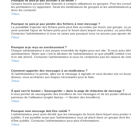
Pourquoi ne puis-je pas accéder à un forum ?
Certains forums peuvent être réservés à certains utilisateurs ou groupes. Pour les consulter
les permissions s’y rapportant. Seuls les modérateurs de groupes et les administrateur
donc les contacter.
Haut
Pourquoi ne puis-je pas joindre des fichiers à mon message ?
La possibilité d’ajouter des fichiers joints peut être accordée par forum, par groupe, ou pa
avoir autorisé l’ajout de fichiers joints pour le forum dans lequel vous postez, ou peut-ê
Contactez l’administrateur si vous ne savez pas pourquoi vous ne pouvez pas ajouter de f
Haut
Pourquoi ai-je reçu un avertissement ?
Chaque administrateur a son propre ensemble de règles pour son site. Si vous avez dér
avertissement. Notez que c’est la décision de l’administrateur, et que phpBB Limited n’e
d’un site donné. Contactez l’administrateur si vous ne comprenez pas les raisons de votr
Haut
Comment rapporter des messages à un modérateur ?
Si l’administrateur l’a permis, allez sur le message à signaler et vous devriez voir un bo
dessus, vous accéderez aux étapes nécessaires pour le faire.
Haut
À quoi sert le bouton « Sauvegarder » dans la page de rédaction de message ?
Il vous permet de sauvegarder des brouillons de vos messages et de les poster ultérieure
panneau de l’utilisateur (onglet
Aperçu --> Gestion des brouillons
).
Haut
Pourquoi mon message doit être validé ?
L’administrateur peut avoir décidé que les messages du forum dans lequel vous postez né
publiés. Il est possible aussi que l’administrateur vous ait placé dans un groupe dont le
d’être publiés. Contactez l’administrateur pour plus d’informations.
Haut