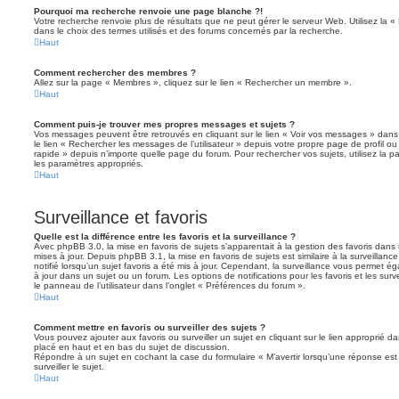
Pourquoi ma recherche renvoie une page blanche ?!
Votre recherche renvoie plus de résultats que ne peut gérer le serveur Web. Utilisez la 
dans le choix des termes utilisés et des forums concernés par la recherche.
Haut
Comment rechercher des membres ?
Allez sur la page « Membres », cliquez sur le lien « Rechercher un membre ».
Haut
Comment puis-je trouver mes propres messages et sujets ?
Vos messages peuvent être retrouvés en cliquant sur le lien « Voir vos messages » dans l
le lien « Rechercher les messages de l’utilisateur » depuis votre propre page de profil ou 
rapide » depuis n’importe quelle page du forum. Pour rechercher vos sujets, utilisez la
les paramètres appropriés.
Haut
Surveillance et favoris
Quelle est la différence entre les favoris et la surveillance ?
Avec phpBB 3.0, la mise en favoris de sujets s’apparentait à la gestion des favoris dans 
mises à jour. Depuis phpBB 3.1, la mise en favoris de sujets est similaire à la surveillan
notifié lorsqu’un sujet favoris a été mis à jour. Cependant, la surveillance vous permet éga
à jour dans un sujet ou un forum. Les options de notifications pour les favoris et les sur
le panneau de l’utilisateur dans l’onglet « Préférences du forum ».
Haut
Comment mettre en favoris ou surveiller des sujets ?
Vous pouvez ajouter aux favoris ou surveiller un sujet en cliquant sur le lien approprié d
placé en haut et en bas du sujet de discussion.
Répondre à un sujet en cochant la case du formulaire « M’avertir lorsqu’une réponse es
surveiller le sujet.
Haut