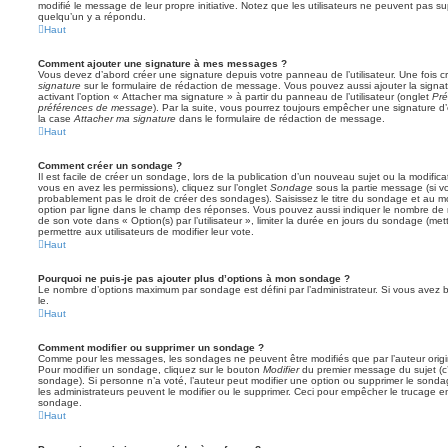
modifié le message de leur propre initiative. Notez que les utilisateurs ne peuvent pas
quelqu’un y a répondu.
Haut
Comment ajouter une signature à mes messages ?
Vous devez d’abord créer une signature depuis votre panneau de l’utilisateur. Une fois
signature
sur le formulaire de rédaction de message. Vous pouvez aussi ajouter la sign
activant l’option « Attacher ma signature » à partir du panneau de l’utilisateur (onglet
Pré
préférences de message
). Par la suite, vous pourrez toujours empêcher une signature
la case
Attacher ma signature
dans le formulaire de rédaction de message.
Haut
Comment créer un sondage ?
Il est facile de créer un sondage, lors de la publication d’un nouveau sujet ou la modific
vous en avez les permissions), cliquez sur l’onglet
Sondage
sous la partie message (si v
probablement pas le droit de créer des sondages). Saisissez le titre du sondage et au m
option par ligne dans le champ des réponses. Vous pouvez aussi indiquer le nombre de ré
de son vote dans « Option(s) par l’utilisateur », limiter la durée en jours du sondage (mett
permettre aux utilisateurs de modifier leur vote.
Haut
Pourquoi ne puis-je pas ajouter plus d’options à mon sondage ?
Le nombre d’options maximum par sondage est défini par l’administrateur. Si vous avez be
le.
Haut
Comment modifier ou supprimer un sondage ?
Comme pour les messages, les sondages ne peuvent être modifiés que par l’auteur origi
Pour modifier un sondage, cliquez sur le bouton
Modifier
du premier message du sujet (c’e
sondage). Si personne n’a voté, l’auteur peut modifier une option ou supprimer le sonda
les administrateurs peuvent le modifier ou le supprimer. Ceci pour empêcher le trucage e
sondage.
Haut