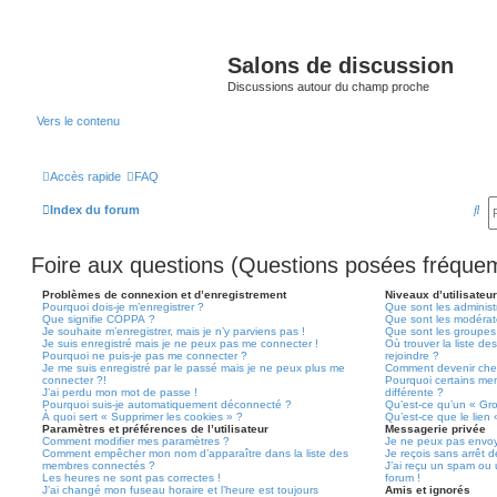
Salons de discussion
Discussions autour du champ proche
Vers le contenu
Accès rapide
FAQ
R
Index du forum
e
Foire aux questions (Questions posées fréqu
c
h
Problèmes de connexion et d’enregistrement
Niveaux d’utilisateu
Pourquoi dois-je m’enregistrer ?
Que sont les administ
e
Que signifie COPPA ?
Que sont les modérat
Je souhaite m’enregistrer, mais je n’y parviens pas !
Que sont les groupes d
r
Je suis enregistré mais je ne peux pas me connecter !
Où trouver la liste de
Pourquoi ne puis-je pas me connecter ?
rejoindre ?
Je me suis enregistré par le passé mais je ne peux plus me
Comment devenir che
c
connecter ?!
Pourquoi certains me
J’ai perdu mon mot de passe !
différente ?
h
Pourquoi suis-je automatiquement déconnecté ?
Qu’est-ce qu’un « Gr
À quoi sert « Supprimer les cookies » ?
Qu’est-ce que le lien
e
Paramètres et préférences de l’utilisateur
Messagerie privée
Comment modifier mes paramètres ?
Je ne peux pas envoy
r
Comment empêcher mon nom d’apparaître dans la liste des
Je reçois sans arrêt 
membres connectés ?
J’ai reçu un spam ou 
Les heures ne sont pas correctes !
forum !
J’ai changé mon fuseau horaire et l’heure est toujours
Amis et ignorés