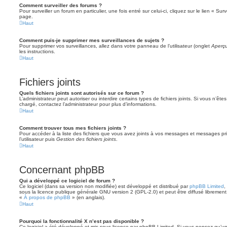
Comment surveiller des forums ?
Pour surveiller un forum en particulier, une fois entré sur celui-ci, cliquez sur le lien « Su
page.
Haut
Comment puis-je supprimer mes surveillances de sujets ?
Pour supprimer vos surveillances, allez dans votre panneau de l’utilisateur (onglet
Aperçu
les instructions.
Haut
Fichiers joints
Quels fichiers joints sont autorisés sur ce forum ?
L’administrateur peut autoriser ou interdire certains types de fichiers joints. Si vous n’ête
chargé, contactez l’administrateur pour plus d’informations.
Haut
Comment trouver tous mes fichiers joints ?
Pour accéder à la liste des fichiers que vous avez joints à vos messages et messages pr
l’utilisateur puis
Gestion des fichiers joints
.
Haut
Concernant phpBB
Qui a développé ce logiciel de forum ?
Ce logiciel (dans sa version non modifiée) est développé et distribué par
phpBB Limited
,
sous la licence publique générale GNU version 2 (GPL-2.0) et peut être diffusé librement.
«
À propos de phpBB
» (en anglais).
Haut
Pourquoi la fonctionnalité X n’est pas disponible ?
Ce logiciel a été développé et mis sous licence par phpBB Limited. Si vous pensez qu’une