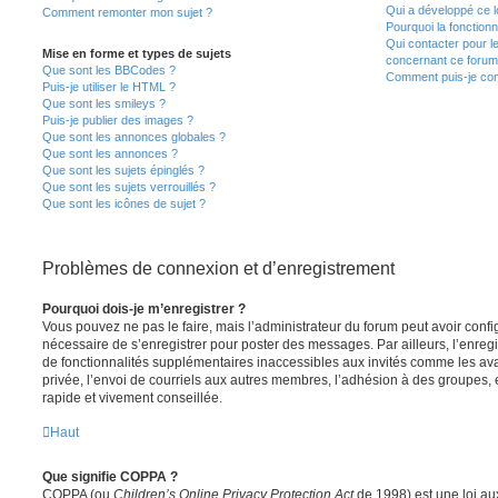
Qui a développé ce l
Comment remonter mon sujet ?
Pourquoi la fonctionn
Qui contacter pour l
Mise en forme et types de sujets
concernant ce forum
Que sont les BBCodes ?
Comment puis-je cont
Puis-je utiliser le HTML ?
Que sont les smileys ?
Puis-je publier des images ?
Que sont les annonces globales ?
Que sont les annonces ?
Que sont les sujets épinglés ?
Que sont les sujets verrouillés ?
Que sont les icônes de sujet ?
Problèmes de connexion et d’enregistrement
Pourquoi dois-je m’enregistrer ?
Vous pouvez ne pas le faire, mais l’administrateur du forum peut avoir configu
nécessaire de s’enregistrer pour poster des messages. Par ailleurs, l’enreg
de fonctionnalités supplémentaires inaccessibles aux invités comme les av
privée, l’envoi de courriels aux autres membres, l’adhésion à des groupes, 
rapide et vivement conseillée.
Haut
Que signifie COPPA ?
COPPA (ou
Children’s Online Privacy Protection Act
de 1998) est une loi aux