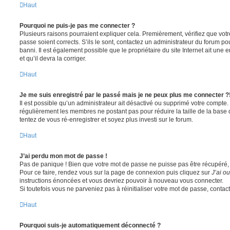
Haut
Pourquoi ne puis-je pas me connecter ?
Plusieurs raisons pourraient expliquer cela. Premièrement, vérifiez que votre
passe soient corrects. S’ils le sont, contactez un administrateur du forum po
banni. Il est également possible que le propriétaire du site Internet ait une 
et qu’il devra la corriger.
Haut
Je me suis enregistré par le passé mais je ne peux plus me connecter ?
Il est possible qu’un administrateur ait désactivé ou supprimé votre compte. 
régulièrement les membres ne postant pas pour réduire la taille de la base 
tentez de vous ré-enregistrer et soyez plus investi sur le forum.
Haut
J’ai perdu mon mot de passe !
Pas de panique ! Bien que votre mot de passe ne puisse pas être récupéré, il 
Pour ce faire, rendez vous sur la page de connexion puis cliquez sur
J’ai o
instructions énoncées et vous devriez pouvoir à nouveau vous connecter.
Si toutefois vous ne parveniez pas à réinitialiser votre mot de passe, contac
Haut
Pourquoi suis-je automatiquement déconnecté ?