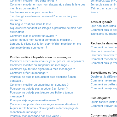
Comment modifier mes paramètres ?
Je ne peux pas envo
Comment empêcher mon nom d’apparaître dans la liste des
Je reçois sans arrêt
membres connectés ?
J’ai reçu un spam ou
Les heures ne sont pas correctes !
forum !
J’ai changé mon fuseau horaire et l’heure est toujours
incorrecte !
Amis et ignorés
Ma langue n’est pas dans la liste !
Que sont mes listes 
A quoi correspondent les images à proximité de mon nom
Comment puis-je ajou
d’utilisateur ?
liste d’amis ou d’igno
Comment puis-je afficher un avatar ?
Qu’est-ce que mon rang et comment le modifier ?
Recherche dans le
Lorsque je clique sur le lien
courriel
d’un membre, on me
Comment rechercher
demande de me connecter !?
Pourquoi ma recherc
Pourquoi ma recherc
Problèmes liés à la publication de messages
Comment recherche
Comment créer un nouveau sujet ou poster une réponse ?
Comment puis-je tro
Comment modifier ou supprimer un message ?
Comment ajouter une signature à mes messages ?
Surveillance et favo
Comment créer un sondage ?
Quelle est la différen
Pourquoi ne puis-je pas ajouter plus d’options à mon
Comment mettre en fa
sondage ?
Comment surveiller 
Comment modifier ou supprimer un sondage ?
Comment puis-je sup
Pourquoi ne puis-je pas accéder à un forum ?
Pourquoi ne puis-je pas joindre des fichiers à mon
message ?
Fichiers joints
Pourquoi ai-je reçu un avertissement ?
Quels fichiers joints
Comment rapporter des messages à un modérateur ?
Comment trouver tous
À quoi sert le bouton « Sauvegarder » dans la page de
rédaction de message ?
Concernant phpB
Pourquoi mon message doit être validé ?