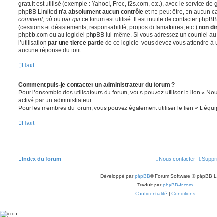
gratuit est utilisé (exemple : Yahoo!, Free, f2s.com, etc.), avec le service d
phpBB Limited
n’a absolument aucun contrôle
et ne peut être, en aucun c
comment
,
où
ou
par qui
ce forum est utilisé. Il est inutile de contacter phpB
(cessions et désistements, responsabilité, propos diffamatoires, etc.)
non di
phpbb.com ou au logiciel phpBB lui-même. Si vous adressez un courriel a
l’utilisation
par une tierce partie
de ce logiciel vous devez vous attendre à 
aucune réponse du tout.
Haut
Comment puis-je contacter un administrateur du forum ?
Pour l’ensemble des utilisateurs du forum, vous pouvez utiliser le lien « Nous
activé par un administrateur.
Pour les membres du forum, vous pouvez également utiliser le lien « L’équi
Haut
Index du forum
Nous contacter
Suppri
Développé par
phpBB
® Forum Software © phpBB L
Traduit par
phpBB-fr.com
Confidentialité
|
Conditions