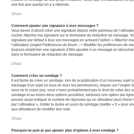
une fois que quelqu’un y a répondu.
Haut
Comment ajouter une signature à mes messages ?
Vous devez d’abord créer une signature depuis votre panneau de l’utilisate
cocher
Attacher ma signature
sur le formulaire de rédaction de message. Vo
signature par défaut à tous vos messages en activant l’option « Attacher ma
l’utilisateur (onglet
Préférences du forum --> Modifier les préférences de m
toujours empêcher une signature d’être ajoutée à un message en décochan
dans le formulaire de rédaction de message.
Haut
Comment créer un sondage ?
Il est facile de créer un sondage, lors de la publication d’un nouveau sujet 
message d’un sujet (si vous en avez les permissions), cliquez sur l’onglet
S
vous ne le voyez pas, vous n’avez probablement pas le droit de créer des so
sondage et au moins deux options possibles, saisissez une option par lig
pouvez aussi indiquer le nombre de réponses qu’un utilisateur peut choisir 
par l’utilisateur », limiter la durée en jours du sondage (mettre « 0 » pour un
aux utilisateurs de modifier leur vote.
Haut
Pourquoi ne puis-je pas ajouter plus d’options à mon sondage ?