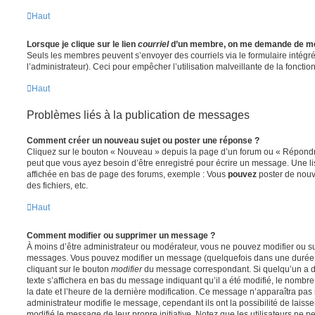
Haut
Lorsque je clique sur le lien
courriel
d’un membre, on me demande de me
Seuls les membres peuvent s’envoyer des courriels via le formulaire intégré (
l’administrateur). Ceci pour empêcher l’utilisation malveillante de la fonctionn
Haut
Problèmes liés à la publication de messages
Comment créer un nouveau sujet ou poster une réponse ?
Cliquez sur le bouton « Nouveau » depuis la page d’un forum ou « Répondre 
peut que vous ayez besoin d’être enregistré pour écrire un message. Une li
affichée en bas de page des forums, exemple : Vous
pouvez
poster de nouv
des fichiers, etc.
Haut
Comment modifier ou supprimer un message ?
À moins d’être administrateur ou modérateur, vous ne pouvez modifier ou 
messages. Vous pouvez modifier un message (quelquefois dans une durée l
cliquant sur le bouton
modifier
du message correspondant. Si quelqu’un a d
texte s’affichera en bas du message indiquant qu’il a été modifié, le nombre 
la date et l’heure de la dernière modification. Ce message n’apparaîtra pas
administrateur modifie le message, cependant ils ont la possibilité de laisse
modifié le message de leur propre initiative. Notez que les utilisateurs n