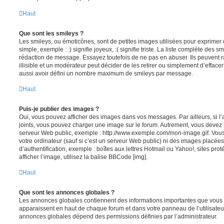
Haut
Que sont les smileys ?
Les smileys, ou émoticônes, sont de petites images utilisées pour exprime
simple, exemple : :) signifie joyeux, :( signifie triste. La liste complète des s
rédaction de message. Essayez toutefois de ne pas en abuser. Ils peuvent
illisible et un modérateur peut décider de les retirer ou simplement d’efface
aussi avoir défini un nombre maximum de smileys par message.
Haut
Puis-je publier des images ?
Oui, vous pouvez afficher des images dans vos messages. Par ailleurs, si l’a
joints, vous pouvez charger une image sur le forum. Autrement, vous devez 
serveur Web public, exemple : http://www.exemple.com/mon-image.gif. Vou
votre ordinateur (sauf si c’est un serveur Web public) ni des images placé
d’authentification, exemple : boîtes aux lettres Hotmail ou Yahoo!, sites pro
afficher l’image, utilisez la balise BBCode [img].
Haut
Que sont les annonces globales ?
Les annonces globales contiennent des informations importantes que vous d
apparaissent en haut de chaque forum et dans votre panneau de l’utilisateur
annonces globales dépend des permissions définies par l’administrateur.