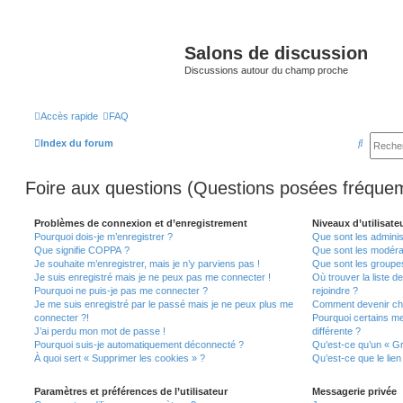
Salons de discussion
Discussions autour du champ proche
Accès rapide
FAQ
R
Index du forum
e
Foire aux questions (Questions posées fréqu
c
h
Problèmes de connexion et d’enregistrement
Niveaux d’utilisate
e
Pourquoi dois-je m’enregistrer ?
Que sont les adminis
Que signifie COPPA ?
Que sont les modéra
r
Je souhaite m’enregistrer, mais je n’y parviens pas !
Que sont les groupes 
c
Je suis enregistré mais je ne peux pas me connecter !
Où trouver la liste d
Pourquoi ne puis-je pas me connecter ?
rejoindre ?
h
Je me suis enregistré par le passé mais je ne peux plus me
Comment devenir ch
e
connecter ?!
Pourquoi certains m
J’ai perdu mon mot de passe !
différente ?
r
Pourquoi suis-je automatiquement déconnecté ?
Qu’est-ce qu’un « Gr
À quoi sert « Supprimer les cookies » ?
Qu’est-ce que le lien
Paramètres et préférences de l’utilisateur
Messagerie privée