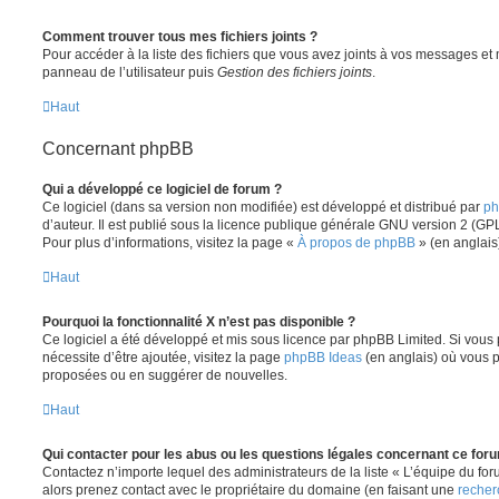
Comment trouver tous mes fichiers joints ?
Pour accéder à la liste des fichiers que vous avez joints à vos messages et
panneau de l’utilisateur puis
Gestion des fichiers joints
.
Haut
Concernant phpBB
Qui a développé ce logiciel de forum ?
Ce logiciel (dans sa version non modifiée) est développé et distribué par
ph
d’auteur. Il est publié sous la licence publique générale GNU version 2 (GPL-
Pour plus d’informations, visitez la page «
À propos de phpBB
» (en anglais
Haut
Pourquoi la fonctionnalité X n’est pas disponible ?
Ce logiciel a été développé et mis sous licence par phpBB Limited. Si vous
nécessite d’être ajoutée, visitez la page
phpBB Ideas
(en anglais) où vous 
proposées ou en suggérer de nouvelles.
Haut
Qui contacter pour les abus ou les questions légales concernant ce for
Contactez n’importe lequel des administrateurs de la liste « L’équipe du fo
alors prenez contact avec le propriétaire du domaine (en faisant une
recher