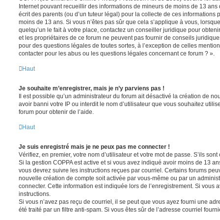
Internet pouvant recueillir des informations de mineurs de moins de 13 ans
écrit des parents (ou d’un tuteur légal) pour la collecte de ces informations 
moins de 13 ans. Si vous n’êtes pas sûr que cela s’applique à vous, lorsqu
quelqu’un le fait à votre place, contactez un conseiller juridique pour obte
et les propriétaires de ce forum ne peuvent pas fournir de conseils juridique
pour des questions légales de toutes sortes, à l’exception de celles mentio
contacter pour les abus ou les questions légales concernant ce forum ? ».
Haut
Je souhaite m’enregistrer, mais je n’y parviens pas !
Il est possible qu’un administrateur du forum ait désactivé la création de 
avoir banni votre IP ou interdit le nom d’utilisateur que vous souhaitez utili
forum pour obtenir de l’aide.
Haut
Je suis enregistré mais je ne peux pas me connecter !
Vérifiez, en premier, votre nom d’utilisateur et votre mot de passe. S’ils sont c
Si la gestion COPPA est active et si vous avez indiqué avoir moins de 13 ans
vous devrez suivre les instructions reçues par courriel. Certains forums pe
nouvelle création de compte soit activée par vous-même ou par un administ
connecter. Cette information est indiquée lors de l’enregistrement. Si vous a
instructions.
Si vous n’avez pas reçu de courriel, il se peut que vous ayez fourni une adre
été traité par un filtre anti-spam. Si vous êtes sûr de l’adresse courriel fourn