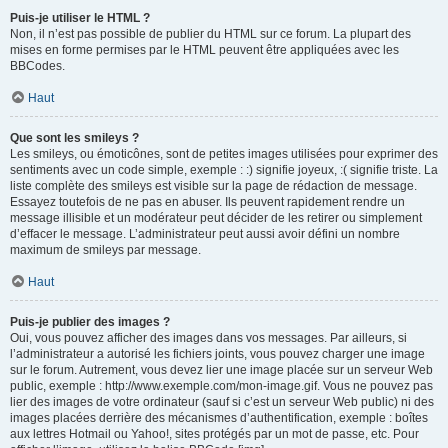
Puis-je utiliser le HTML ?
Non, il n’est pas possible de publier du HTML sur ce forum. La plupart des
mises en forme permises par le HTML peuvent être appliquées avec les
BBCodes.
Haut
Que sont les smileys ?
Les smileys, ou émoticônes, sont de petites images utilisées pour exprimer des
sentiments avec un code simple, exemple : :) signifie joyeux, :( signifie triste. La
liste complète des smileys est visible sur la page de rédaction de message.
Essayez toutefois de ne pas en abuser. Ils peuvent rapidement rendre un
message illisible et un modérateur peut décider de les retirer ou simplement
d’effacer le message. L’administrateur peut aussi avoir défini un nombre
maximum de smileys par message.
Haut
Puis-je publier des images ?
Oui, vous pouvez afficher des images dans vos messages. Par ailleurs, si
l’administrateur a autorisé les fichiers joints, vous pouvez charger une image
sur le forum. Autrement, vous devez lier une image placée sur un serveur Web
public, exemple : http://www.exemple.com/mon-image.gif. Vous ne pouvez pas
lier des images de votre ordinateur (sauf si c’est un serveur Web public) ni des
images placées derrière des mécanismes d’authentification, exemple : boîtes
aux lettres Hotmail ou Yahoo!, sites protégés par un mot de passe, etc. Pour