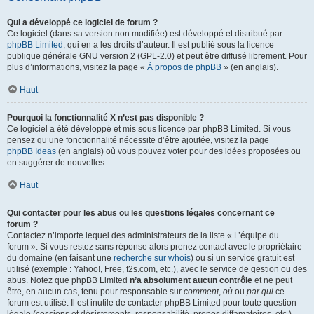
Qui a développé ce logiciel de forum ?
Ce logiciel (dans sa version non modifiée) est développé et distribué par
phpBB Limited
, qui en a les droits d’auteur. Il est publié sous la licence
publique générale GNU version 2 (GPL-2.0) et peut être diffusé librement. Pour
plus d’informations, visitez la page «
À propos de phpBB
» (en anglais).
Haut
Pourquoi la fonctionnalité X n’est pas disponible ?
Ce logiciel a été développé et mis sous licence par phpBB Limited. Si vous
pensez qu’une fonctionnalité nécessite d’être ajoutée, visitez la page
phpBB Ideas
(en anglais) où vous pouvez voter pour des idées proposées ou
en suggérer de nouvelles.
Haut
Qui contacter pour les abus ou les questions légales concernant ce
forum ?
Contactez n’importe lequel des administrateurs de la liste « L’équipe du
forum ». Si vous restez sans réponse alors prenez contact avec le propriétaire
du domaine (en faisant une
recherche sur whois
) ou si un service gratuit est
utilisé (exemple : Yahoo!, Free, f2s.com, etc.), avec le service de gestion ou des
abus. Notez que phpBB Limited
n’a absolument aucun contrôle
et ne peut
être, en aucun cas, tenu pour responsable sur
comment
,
où
ou
par qui
ce
forum est utilisé. Il est inutile de contacter phpBB Limited pour toute question