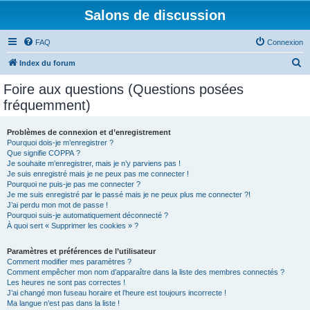
Salons de discussion
FAQ
Connexion
R
Index du forum
e
Foire aux questions (Questions posées
c
fréquemment)
h
e
Problèmes de connexion et d’enregistrement
Pourquoi dois-je m’enregistrer ?
r
Que signifie COPPA ?
c
Je souhaite m’enregistrer, mais je n’y parviens pas !
Je suis enregistré mais je ne peux pas me connecter !
h
Pourquoi ne puis-je pas me connecter ?
Je me suis enregistré par le passé mais je ne peux plus me connecter ?!
e
J’ai perdu mon mot de passe !
r
Pourquoi suis-je automatiquement déconnecté ?
À quoi sert « Supprimer les cookies » ?
Paramètres et préférences de l’utilisateur
Comment modifier mes paramètres ?
Comment empêcher mon nom d’apparaître dans la liste des membres connectés ?
Les heures ne sont pas correctes !
J’ai changé mon fuseau horaire et l’heure est toujours incorrecte !
Ma langue n’est pas dans la liste !