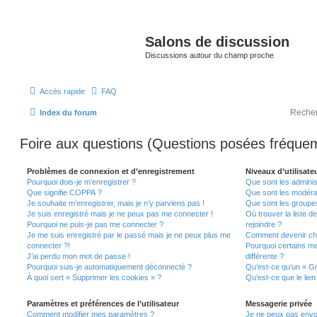
Salons de discussion
Discussions autour du champ proche
Accès rapide
FAQ
Index du forum
Foire aux questions (Questions posées fréqu
Problèmes de connexion et d’enregistrement
Niveaux d’utilisate
Pourquoi dois-je m’enregistrer ?
Que sont les adminis
Que signifie COPPA ?
Que sont les modéra
Je souhaite m’enregistrer, mais je n’y parviens pas !
Que sont les groupes 
Je suis enregistré mais je ne peux pas me connecter !
Où trouver la liste d
Pourquoi ne puis-je pas me connecter ?
rejoindre ?
Je me suis enregistré par le passé mais je ne peux plus me
Comment devenir ch
connecter ?!
Pourquoi certains m
J’ai perdu mon mot de passe !
différente ?
Pourquoi suis-je automatiquement déconnecté ?
Qu’est-ce qu’un « Gr
À quoi sert « Supprimer les cookies » ?
Qu’est-ce que le lien
Paramètres et préférences de l’utilisateur
Messagerie privée
Comment modifier mes paramètres ?
Je ne peux pas envo