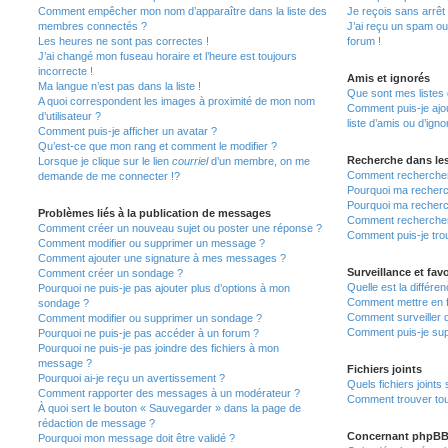
Comment empêcher mon nom d’apparaître dans la liste des
Je reçois sans arrêt
membres connectés ?
J’ai reçu un spam ou
Les heures ne sont pas correctes !
forum !
J’ai changé mon fuseau horaire et l’heure est toujours
incorrecte !
Amis et ignorés
Ma langue n’est pas dans la liste !
Que sont mes listes 
A quoi correspondent les images à proximité de mon nom
Comment puis-je ajou
d’utilisateur ?
liste d’amis ou d’igno
Comment puis-je afficher un avatar ?
Qu’est-ce que mon rang et comment le modifier ?
Recherche dans le
Lorsque je clique sur le lien
courriel
d’un membre, on me
Comment rechercher
demande de me connecter !?
Pourquoi ma recherc
Pourquoi ma recherc
Problèmes liés à la publication de messages
Comment recherche
Comment créer un nouveau sujet ou poster une réponse ?
Comment puis-je tro
Comment modifier ou supprimer un message ?
Comment ajouter une signature à mes messages ?
Surveillance et favo
Comment créer un sondage ?
Quelle est la différen
Pourquoi ne puis-je pas ajouter plus d’options à mon
Comment mettre en fa
sondage ?
Comment surveiller 
Comment modifier ou supprimer un sondage ?
Comment puis-je sup
Pourquoi ne puis-je pas accéder à un forum ?
Pourquoi ne puis-je pas joindre des fichiers à mon
message ?
Fichiers joints
Pourquoi ai-je reçu un avertissement ?
Quels fichiers joints
Comment rapporter des messages à un modérateur ?
Comment trouver tous
À quoi sert le bouton « Sauvegarder » dans la page de
rédaction de message ?
Concernant phpB
Pourquoi mon message doit être validé ?