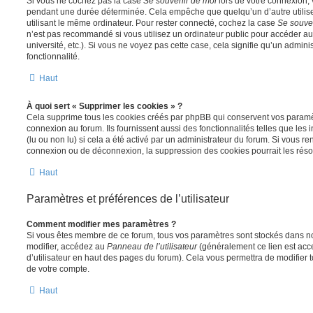
Si vous ne cochez pas la case
Se souvenir de moi
lors de votre connexion,
pendant une durée déterminée. Cela empêche que quelqu’un d’autre utilise
utilisant le même ordinateur. Pour rester connecté, cochez la case
Se souve
n’est pas recommandé si vous utilisez un ordinateur public pour accéder au
université, etc.). Si vous ne voyez pas cette case, cela signifie qu’un admini
fonctionnalité.
Haut
À quoi sert « Supprimer les cookies » ?
Cela supprime tous les cookies créés par phpBB qui conservent vos paramètr
connexion au forum. Ils fournissent aussi des fonctionnalités telles que les
(lu ou non lu) si cela a été activé par un administrateur du forum. Si vous 
connexion ou de déconnexion, la suppression des cookies pourrait les réso
Haut
Paramètres et préférences de l’utilisateur
Comment modifier mes paramètres ?
Si vous êtes membre de ce forum, tous vos paramètres sont stockés dans n
modifier, accédez au
Panneau de l’utilisateur
(généralement ce lien est acce
d’utilisateur en haut des pages du forum). Cela vous permettra de modifier 
de votre compte.
Haut