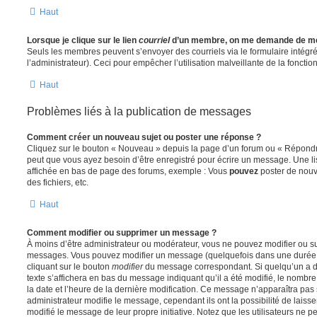
Haut
Lorsque je clique sur le lien
courriel
d’un membre, on me demande de me
Seuls les membres peuvent s’envoyer des courriels via le formulaire intégré (
l’administrateur). Ceci pour empêcher l’utilisation malveillante de la fonctionn
Haut
Problèmes liés à la publication de messages
Comment créer un nouveau sujet ou poster une réponse ?
Cliquez sur le bouton « Nouveau » depuis la page d’un forum ou « Répondre 
peut que vous ayez besoin d’être enregistré pour écrire un message. Une li
affichée en bas de page des forums, exemple : Vous
pouvez
poster de nouv
des fichiers, etc.
Haut
Comment modifier ou supprimer un message ?
À moins d’être administrateur ou modérateur, vous ne pouvez modifier ou 
messages. Vous pouvez modifier un message (quelquefois dans une durée l
cliquant sur le bouton
modifier
du message correspondant. Si quelqu’un a d
texte s’affichera en bas du message indiquant qu’il a été modifié, le nombre 
la date et l’heure de la dernière modification. Ce message n’apparaîtra pas
administrateur modifie le message, cependant ils ont la possibilité de laisse
modifié le message de leur propre initiative. Notez que les utilisateurs n