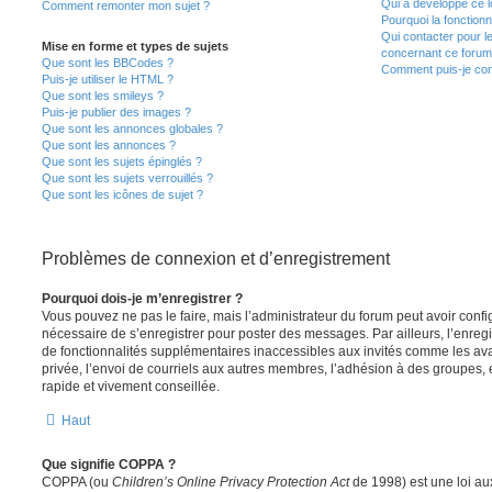
Qui a développé ce l
Comment remonter mon sujet ?
Pourquoi la fonctionn
Qui contacter pour l
Mise en forme et types de sujets
concernant ce forum
Que sont les BBCodes ?
Comment puis-je cont
Puis-je utiliser le HTML ?
Que sont les smileys ?
Puis-je publier des images ?
Que sont les annonces globales ?
Que sont les annonces ?
Que sont les sujets épinglés ?
Que sont les sujets verrouillés ?
Que sont les icônes de sujet ?
Problèmes de connexion et d’enregistrement
Pourquoi dois-je m’enregistrer ?
Vous pouvez ne pas le faire, mais l’administrateur du forum peut avoir configu
nécessaire de s’enregistrer pour poster des messages. Par ailleurs, l’enreg
de fonctionnalités supplémentaires inaccessibles aux invités comme les av
privée, l’envoi de courriels aux autres membres, l’adhésion à des groupes, 
rapide et vivement conseillée.
Haut
Que signifie COPPA ?
COPPA (ou
Children’s Online Privacy Protection Act
de 1998) est une loi aux