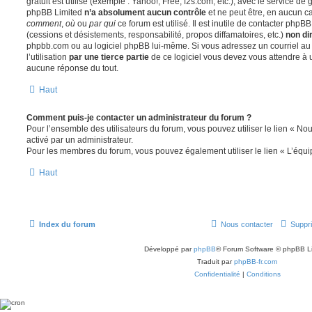
gratuit est utilisé (exemple : Yahoo!, Free, f2s.com, etc.), avec le service d
phpBB Limited
n’a absolument aucun contrôle
et ne peut être, en aucun c
comment
,
où
ou
par qui
ce forum est utilisé. Il est inutile de contacter phpB
(cessions et désistements, responsabilité, propos diffamatoires, etc.)
non di
phpbb.com ou au logiciel phpBB lui-même. Si vous adressez un courriel a
l’utilisation
par une tierce partie
de ce logiciel vous devez vous attendre à 
aucune réponse du tout.
Haut
Comment puis-je contacter un administrateur du forum ?
Pour l’ensemble des utilisateurs du forum, vous pouvez utiliser le lien « Nous
activé par un administrateur.
Pour les membres du forum, vous pouvez également utiliser le lien « L’équi
Haut
Index du forum
Nous contacter
Suppri
Développé par
phpBB
® Forum Software © phpBB L
Traduit par
phpBB-fr.com
Confidentialité
|
Conditions