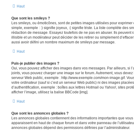
Haut
Que sont les smileys ?
Les smileys, ou émoticônes, sont de petites images utilisées pour exprime
simple, exemple : :) signifie joyeux, :( signifie triste. La liste complète des s
rédaction de message. Essayez toutefois de ne pas en abuser. Ils peuvent
illisible et un modérateur peut décider de les retirer ou simplement d’efface
aussi avoir défini un nombre maximum de smileys par message.
Haut
Puis-je publier des images ?
Oui, vous pouvez afficher des images dans vos messages. Par ailleurs, si l’a
joints, vous pouvez charger une image sur le forum. Autrement, vous devez 
serveur Web public, exemple : http://www.exemple.com/mon-image.gif. Vou
votre ordinateur (sauf si c’est un serveur Web public) ni des images placé
d’authentification, exemple : boîtes aux lettres Hotmail ou Yahoo!, sites pro
afficher l’image, utilisez la balise BBCode [img].
Haut
Que sont les annonces globales ?
Les annonces globales contiennent des informations importantes que vous d
apparaissent en haut de chaque forum et dans votre panneau de l’utilisateur
annonces globales dépend des permissions définies par l’administrateur.