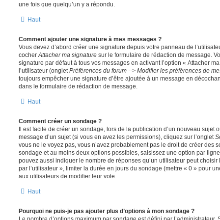
une fois que quelqu’un y a répondu.
Haut
Comment ajouter une signature à mes messages ?
Vous devez d’abord créer une signature depuis votre panneau de l’utilisate
cocher
Attacher ma signature
sur le formulaire de rédaction de message. Vo
signature par défaut à tous vos messages en activant l’option « Attacher ma
l’utilisateur (onglet
Préférences du forum --> Modifier les préférences de m
toujours empêcher une signature d’être ajoutée à un message en décochan
dans le formulaire de rédaction de message.
Haut
Comment créer un sondage ?
Il est facile de créer un sondage, lors de la publication d’un nouveau sujet 
message d’un sujet (si vous en avez les permissions), cliquez sur l’onglet
S
vous ne le voyez pas, vous n’avez probablement pas le droit de créer des so
sondage et au moins deux options possibles, saisissez une option par lig
pouvez aussi indiquer le nombre de réponses qu’un utilisateur peut choisir 
par l’utilisateur », limiter la durée en jours du sondage (mettre « 0 » pour un
aux utilisateurs de modifier leur vote.
Haut
Pourquoi ne puis-je pas ajouter plus d’options à mon sondage ?
Le nombre d’options maximum par sondage est défini par l’administrateur. S