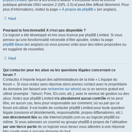
phpBB Limited
, qui en a les droits d’auteur. Il est publié sous la licence
publique générale GNU version 2 (GPL-2.0) et peut être diffusé librement. Pour
plus d’informations, visitez la page «
À propos de phpBB
» (en anglais).
Haut
Pourquoi la fonctionnalité X n’est pas disponible ?
Ce logiciel a été développé et mis sous licence par phpBB Limited. Si vous
pensez qu’une fonctionnalité nécessite d’être ajoutée, visitez la page
phpBB Ideas
(en anglais) où vous pouvez voter pour des idées proposées ou
en suggérer de nouvelles.
Haut
Qui contacter pour les abus ou les questions légales concernant ce
forum ?
Contactez n’importe lequel des administrateurs de la liste « L’équipe du
forum ». Si vous restez sans réponse alors prenez contact avec le propriétaire
du domaine (en faisant une
recherche sur whois
) ou si un service gratuit est
utilisé (exemple : Yahoo!, Free, f2s.com, etc.), avec le service de gestion ou des
abus. Notez que phpBB Limited
n’a absolument aucun contrôle
et ne peut
être, en aucun cas, tenu pour responsable sur
comment
,
où
ou
par qui
ce
forum est utilisé. Il est inutile de contacter phpBB Limited pour toute question
légale (cessions et désistements, responsabilité, propos diffamatoires, etc.)
non directement liée
au site Internet phpbb.com ou au logiciel phpBB lui-
même. Si vous adressez un courriel au groupe phpBB à propos de l’utilisation
par une tierce partie
de ce logiciel vous devez vous attendre à une réponse
très courte voire à aucune réponse du tout.