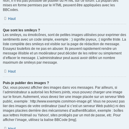
Non, il n’est pas possible de publier du HTML sur ce forum. La plupart des
mises en forme permises par le HTML peuvent être appliquées avec les
BBCodes.
Haut
Que sont les smileys ?
Les smileys, ou émoticônes, sont de petites images utilisées pour exprimer des
sentiments avec un code simple, exemple : :) signifie joyeux, :( signifie triste. La
liste complète des smileys est visible sur la page de rédaction de message.
Essayez toutefois de ne pas en abuser. Ils peuvent rapidement rendre un
message illisible et un modérateur peut décider de les retirer ou simplement
d’effacer le message. L’administrateur peut aussi avoir défini un nombre
maximum de smileys par message.
Haut
Puis-je publier des images ?
Oui, vous pouvez afficher des images dans vos messages. Par ailleurs, si
l’administrateur a autorisé les fichiers joints, vous pouvez charger une image
sur le forum. Autrement, vous devez lier une image placée sur un serveur Web
public, exemple : http://www.exemple.com/mon-image.gif. Vous ne pouvez pas
lier des images de votre ordinateur (sauf si c’est un serveur Web public) ni des
images placées derrière des mécanismes d’authentification, exemple : boîtes
aux lettres Hotmail ou Yahoo!, sites protégés par un mot de passe, etc. Pour
afficher l’image, utilisez la balise BBCode [img].
Haut