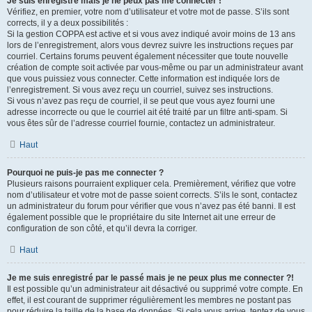
Je suis enregistré mais je ne peux pas me connecter !
Vérifiez, en premier, votre nom d’utilisateur et votre mot de passe. S’ils sont
corrects, il y a deux possibilités :
Si la gestion COPPA est active et si vous avez indiqué avoir moins de 13 ans
lors de l’enregistrement, alors vous devrez suivre les instructions reçues par
courriel. Certains forums peuvent également nécessiter que toute nouvelle
création de compte soit activée par vous-même ou par un administrateur avant
que vous puissiez vous connecter. Cette information est indiquée lors de
l’enregistrement. Si vous avez reçu un courriel, suivez ses instructions.
Si vous n’avez pas reçu de courriel, il se peut que vous ayez fourni une
adresse incorrecte ou que le courriel ait été traité par un filtre anti-spam. Si
vous êtes sûr de l’adresse courriel fournie, contactez un administrateur.
Haut
Pourquoi ne puis-je pas me connecter ?
Plusieurs raisons pourraient expliquer cela. Premièrement, vérifiez que votre
nom d’utilisateur et votre mot de passe soient corrects. S’ils le sont, contactez
un administrateur du forum pour vérifier que vous n’avez pas été banni. Il est
également possible que le propriétaire du site Internet ait une erreur de
configuration de son côté, et qu’il devra la corriger.
Haut
Je me suis enregistré par le passé mais je ne peux plus me connecter ?!
Il est possible qu’un administrateur ait désactivé ou supprimé votre compte. En
effet, il est courant de supprimer régulièrement les membres ne postant pas
pour réduire la taille de la base de données. Si cela vous arrive, tentez de vous