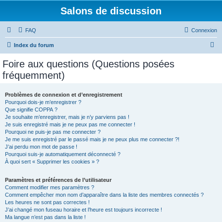
Salons de discussion
FAQ
Connexion
R
Index du forum
e
Foire aux questions (Questions posées
c
fréquemment)
h
e
Problèmes de connexion et d’enregistrement
Pourquoi dois-je m’enregistrer ?
r
Que signifie COPPA ?
c
Je souhaite m’enregistrer, mais je n’y parviens pas !
Je suis enregistré mais je ne peux pas me connecter !
h
Pourquoi ne puis-je pas me connecter ?
Je me suis enregistré par le passé mais je ne peux plus me connecter ?!
e
J’ai perdu mon mot de passe !
r
Pourquoi suis-je automatiquement déconnecté ?
À quoi sert « Supprimer les cookies » ?
Paramètres et préférences de l’utilisateur
Comment modifier mes paramètres ?
Comment empêcher mon nom d’apparaître dans la liste des membres connectés ?
Les heures ne sont pas correctes !
J’ai changé mon fuseau horaire et l’heure est toujours incorrecte !
Ma langue n’est pas dans la liste !