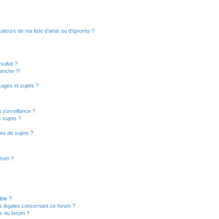
ateurs de ma liste d’amis ou d’ignorés ?
sultat ?
anche ?!
ages et sujets ?
a surveillance ?
 sujets ?
es de sujets ?
orum ?
ible ?
ns légales concernant ce forum ?
r du forum ?