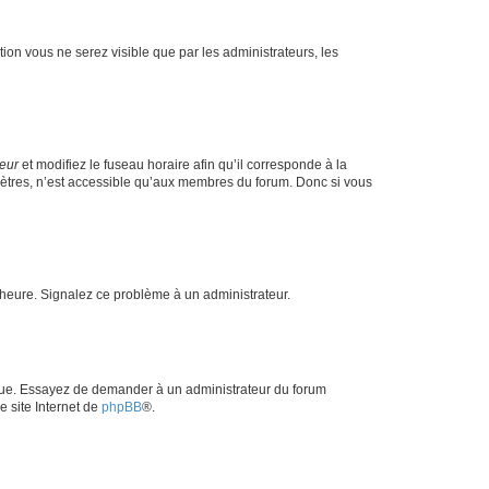
ption vous ne serez visible que par les administrateurs, les
teur
et modifiez le fuseau horaire afin qu’il corresponde à la
mètres, n’est accessible qu’aux membres du forum. Donc si vous
 l’heure. Signalez ce problème à un administrateur.
angue. Essayez de demander à un administrateur du forum
e site Internet de
phpBB
®.