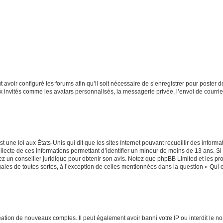
t avoir configuré les forums afin qu’il soit nécessaire de s’enregistrer pour poster
x invités comme les avatars personnalisés, la messagerie privée, l’envoi de courri
t une loi aux États-Unis qui dit que les sites Internet pouvant recueillir des infor
ollecte de ces informations permettant d’identifier un mineur de moins de 13 ans. S
tez un conseiller juridique pour obtenir son avis. Notez que phpBB Limited et les pr
gales de toutes sortes, à l’exception de celles mentionnées dans la question « Qui
réation de nouveaux comptes. Il peut également avoir banni votre IP ou interdit le no