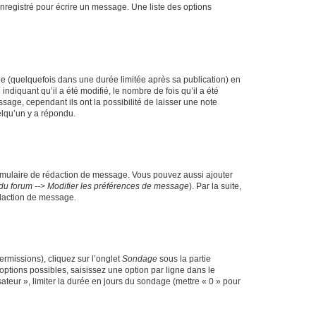
nregistré pour écrire un message. Une liste des options
 (quelquefois dans une durée limitée après sa publication) en
iquant qu’il a été modifié, le nombre de fois qu’il a été
sage, cependant ils ont la possibilité de laisser une note
elqu’un y a répondu.
rmulaire de rédaction de message. Vous pouvez aussi ajouter
du forum --> Modifier les préférences de message
). Par la suite,
daction de message.
ermissions), cliquez sur l’onglet
Sondage
sous la partie
ptions possibles, saisissez une option par ligne dans le
ateur », limiter la durée en jours du sondage (mettre « 0 » pour