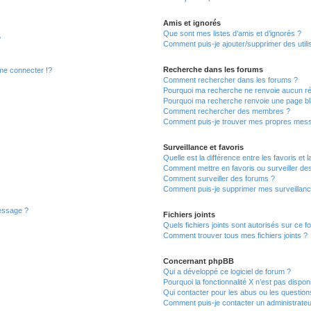
Amis et ignorés
Que sont mes listes d’amis et d’ignorés ?
?
Comment puis-je ajouter/supprimer des utilis
Recherche dans les forums
e connecter !?
Comment rechercher dans les forums ?
Pourquoi ma recherche ne renvoie aucun ré
Pourquoi ma recherche renvoie une page bl
Comment rechercher des membres ?
Comment puis-je trouver mes propres mess
Surveillance et favoris
Quelle est la différence entre les favoris et l
Comment mettre en favoris ou surveiller des
Comment surveiller des forums ?
Comment puis-je supprimer mes surveillanc
message ?
Fichiers joints
Quels fichiers joints sont autorisés sur ce f
Comment trouver tous mes fichiers joints ?
Concernant phpBB
Qui a développé ce logiciel de forum ?
Pourquoi la fonctionnalité X n’est pas dispon
Qui contacter pour les abus ou les questio
Comment puis-je contacter un administrateu