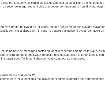
utilisateur lorsque vous consultez les messages d’un sujet. L’une d’elles peut êtr
rum. La seconde image, souvent plus grande, est connue sous le nom d’avatar et 
s pouvez ajouter un avatar en utilisant l’une des quatre méthodes d’avatar suivantes 
ont ils sont mis à disposition. Si vous ne pouvez pas utiliser d’avatar, contactez un
iquent le nombre de messages postés ou identifient certains membres tels que les 
ar l’administrateur du forum. Évitez de poster des messages sur le forum dans le seu
ministrateur) peut facilement abaisser votre compteur de messages.
mande de me connecter !?
re intégré (si la fonction a été activée par l’administrateur). Ceci pour empêcher l’u