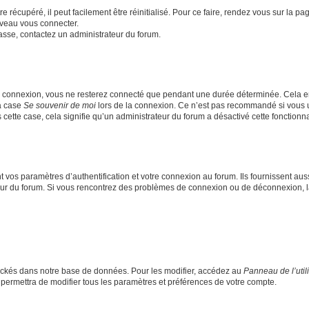
 récupéré, il peut facilement être réinitialisé. Pour ce faire, rendez vous sur la p
uveau vous connecter.
passe, contactez un administrateur du forum.
e connexion, vous ne resterez connecté que pendant une durée déterminée. Cela em
la case
Se souvenir de moi
lors de la connexion. Ce n’est pas recommandé si vous u
s cette case, cela signifie qu’un administrateur du forum a désactivé cette fonctionna
os paramètres d’authentification et votre connexion au forum. Ils fournissent aussi
teur du forum. Si vous rencontrez des problèmes de connexion ou de déconnexion, l
ockés dans notre base de données. Pour les modifier, accédez au
Panneau de l’util
 permettra de modifier tous les paramètres et préférences de votre compte.