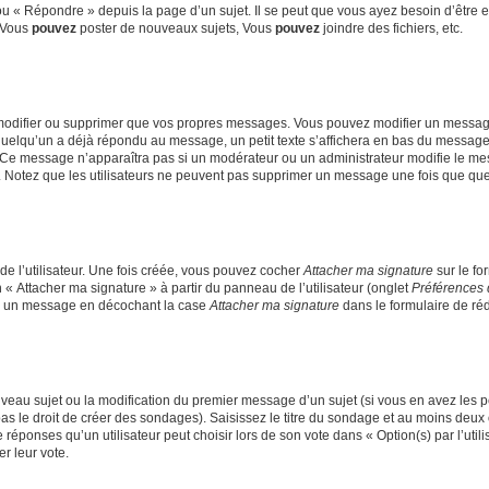
 « Répondre » depuis la page d’un sujet. Il se peut que vous ayez besoin d’être e
: Vous
pouvez
poster de nouveaux sujets, Vous
pouvez
joindre des fichiers, etc.
modifier ou supprimer que vos propres messages. Vous pouvez modifier un message
lqu’un a déjà répondu au message, un petit texte s’affichera en bas du message ind
n. Ce message n’apparaîtra pas si un modérateur ou un administrateur modifie le mes
ive. Notez que les utilisateurs ne peuvent pas supprimer un message une fois que qu
e l’utilisateur. Une fois créée, vous pouvez cocher
Attacher ma signature
sur le fo
 « Attacher ma signature » à partir du panneau de l’utilisateur (onglet
Préférences 
 à un message en décochant la case
Attacher ma signature
dans le formulaire de ré
ouveau sujet ou la modification du premier message d’un sujet (si vous en avez les p
 le droit de créer des sondages). Saisissez le titre du sondage et au moins deux o
onses qu’un utilisateur peut choisir lors de son vote dans « Option(s) par l’utilis
er leur vote.