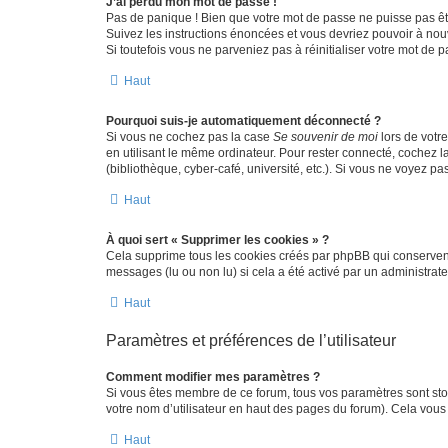
J’ai perdu mon mot de passe !
Pas de panique ! Bien que votre mot de passe ne puisse pas être
Suivez les instructions énoncées et vous devriez pouvoir à no
Si toutefois vous ne parveniez pas à réinitialiser votre mot de 
Haut
Pourquoi suis-je automatiquement déconnecté ?
Si vous ne cochez pas la case
Se souvenir de moi
lors de votr
en utilisant le même ordinateur. Pour rester connecté, cochez 
(bibliothèque, cyber-café, université, etc.). Si vous ne voyez pa
Haut
À quoi sert « Supprimer les cookies » ?
Cela supprime tous les cookies créés par phpBB qui conservent v
messages (lu ou non lu) si cela a été activé par un administra
Haut
Paramètres et préférences de l’utilisateur
Comment modifier mes paramètres ?
Si vous êtes membre de ce forum, tous vos paramètres sont st
votre nom d’utilisateur en haut des pages du forum). Cela vous
Haut