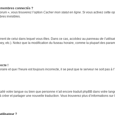
s membres connectés ?
forum », vous trouverez l’option
Cacher mon statut en ligne
. Si vous activez cette o
es invisibles.
ifférent de celui dans lequel vous êtes. Dans ce cas, accédez au
panneau de l’utilisa
ney, etc.). Notez que la modification du fuseau horaire, comme la plupart des para
ecte !
aire et que l’heure est toujours incorrecte, il se peut que le serveur ne soit pas à
installé votre langue ou bien que personne n’ait encore traduit phpBB dans votre l
s à créer et partager une nouvelle traduction. Vous trouverez plus d’informations sur l
tilisateur ?