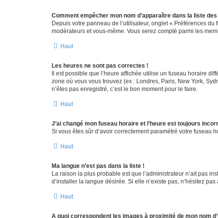
Comment empêcher mon nom d’apparaître dans la liste de
Depuis votre panneau de l’utilisateur, onglet « Préférences du 
modérateurs et vous-même. Vous serez compté parmi les membr
Haut
Les heures ne sont pas correctes !
Il est possible que l’heure affichée utilise un fuseau horaire d
zone où vous vous trouvez (ex : Londres, Paris, New York, Syd
n’êtes pas enregistré, c’est le bon moment pour le faire.
Haut
J’ai changé mon fuseau horaire et l’heure est toujours incorr
Si vous êtes sûr d’avoir correctement paramétré votre fuseau hor
Haut
Ma langue n’est pas dans la liste !
La raison la plus probable est que l’administrateur n’ait pas 
d’installer la langue désirée. Si elle n’existe pas, n’hésitez pa
Haut
A quoi correspondent les images à proximité de mon nom d’u