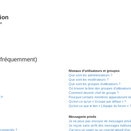
ion
he
s fréquemment)
Niveaux d’utilisateurs et groupes
Que sont les administrateurs ?
Que sont les modérateurs ?
Que sont les groupes d’utilisateurs ?
Où trouver la liste des groupes d’utilisateur
Comment devenir chef de groupe ?
 ?!
Pourquoi certains membres apparaissent dan
Qu’est-ce qu’un « Groupe par défaut » ?
Qu’est-ce que le lien « L’équipe du forum » 
Messagerie privée
Je ne peux pas envoyer de messages privé
Je reçois sans arrêt des messages indésira
 connectés ?
J’ai reçu un spam ou un courriel abusif d’u