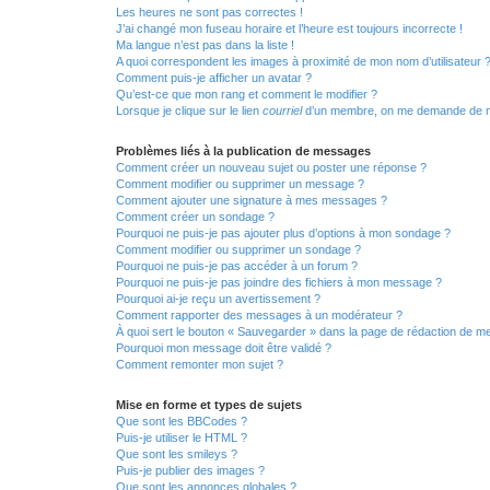
Les heures ne sont pas correctes !
J’ai changé mon fuseau horaire et l’heure est toujours incorrecte !
Ma langue n’est pas dans la liste !
A quoi correspondent les images à proximité de mon nom d’utilisateur 
Comment puis-je afficher un avatar ?
Qu’est-ce que mon rang et comment le modifier ?
Lorsque je clique sur le lien
courriel
d’un membre, on me demande de m
Problèmes liés à la publication de messages
Comment créer un nouveau sujet ou poster une réponse ?
Comment modifier ou supprimer un message ?
Comment ajouter une signature à mes messages ?
Comment créer un sondage ?
Pourquoi ne puis-je pas ajouter plus d’options à mon sondage ?
Comment modifier ou supprimer un sondage ?
Pourquoi ne puis-je pas accéder à un forum ?
Pourquoi ne puis-je pas joindre des fichiers à mon message ?
Pourquoi ai-je reçu un avertissement ?
Comment rapporter des messages à un modérateur ?
À quoi sert le bouton « Sauvegarder » dans la page de rédaction de 
Pourquoi mon message doit être validé ?
Comment remonter mon sujet ?
Mise en forme et types de sujets
Que sont les BBCodes ?
Puis-je utiliser le HTML ?
Que sont les smileys ?
Puis-je publier des images ?
Que sont les annonces globales ?