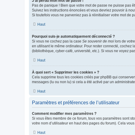
J’ai perdu mon mot de passe !
Pas de panique ! Bien que votre mot de passe ne puisse pas être
Suivez les instructions énoncées et vous devriez pouvoir à no
Si toutefois vous ne parveniez pas à réinitialiser votre mot de 
Haut
Pourquoi suis-je automatiquement déconnecté ?
Si vous ne cochez pas la case
Se souvenir de moi
lors de votr
en utilisant le même ordinateur. Pour rester connecté, cochez 
(bibliothèque, cyber-café, université, etc.). Si vous ne voyez pa
Haut
À quoi sert « Supprimer les cookies » ?
Cela supprime tous les cookies créés par phpBB qui conservent v
messages (lu ou non lu) si cela a été activé par un administra
Haut
Paramètres et préférences de l’utilisateur
Comment modifier mes paramètres ?
Si vous êtes membre de ce forum, tous vos paramètres sont st
votre nom d’utilisateur en haut des pages du forum). Cela vous
Haut