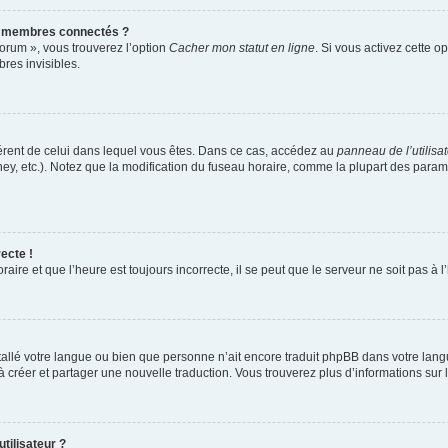
s membres connectés ?
forum », vous trouverez l’option
Cacher mon statut en ligne
. Si vous activez cette o
es invisibles.
ifférent de celui dans lequel vous êtes. Dans ce cas, accédez au
panneau de l’utilisa
ney, etc.). Notez que la modification du fuseau horaire, comme la plupart des para
ecte !
aire et que l’heure est toujours incorrecte, il se peut que le serveur ne soit pas à
installé votre langue ou bien que personne n’ait encore traduit phpBB dans votre l
s à créer et partager une nouvelle traduction. Vous trouverez plus d’informations sur l
tilisateur ?