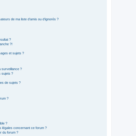
ateurs de ma liste d’amis ou d’ignorés ?
sultat ?
anche ?!
ages et sujets ?
a surveillance ?
 sujets ?
es de sujets ?
orum ?
ible ?
ns légales concernant ce forum ?
r du forum ?