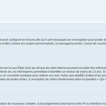
t avoir configuré les forums afin qu’il soit nécessaire de s’enregistrer pour poster
x invités comme les avatars personnalisés, la messagerie privée, l’envoi de courri
t une loi aux États-Unis qui dit que les sites Internet pouvant recueillir des infor
ollecte de ces informations permettant d’identifier un mineur de moins de 13 ans. S
tez un conseiller juridique pour obtenir son avis. Notez que phpBB Limited et les pr
gales de toutes sortes, à l’exception de celles mentionnées dans la question « Qui
réation de nouveaux comptes. Il peut également avoir banni votre IP ou interdit le no