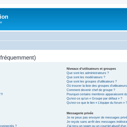
ion
he
s fréquemment)
Niveaux d’utilisateurs et groupes
Que sont les administrateurs ?
Que sont les modérateurs ?
Que sont les groupes d’utilisateurs ?
Où trouver la liste des groupes d’utilisateur
Comment devenir chef de groupe ?
 ?!
Pourquoi certains membres apparaissent dan
Qu’est-ce qu’un « Groupe par défaut » ?
Qu’est-ce que le lien « L’équipe du forum » 
Messagerie privée
Je ne peux pas envoyer de messages privé
Je reçois sans arrêt des messages indésira
 connectés ?
J’ai reçu un spam ou un courriel abusif d’u