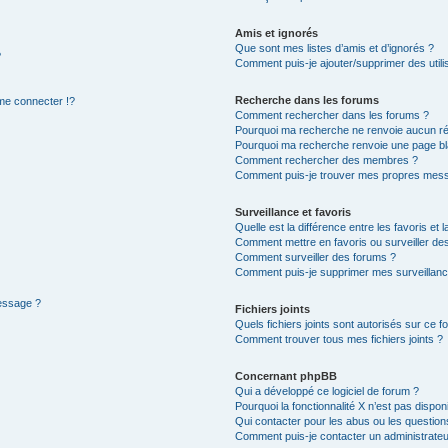
Amis et ignorés
Que sont mes listes d’amis et d’ignorés ?
?
Comment puis-je ajouter/supprimer des utilis
Recherche dans les forums
e connecter !?
Comment rechercher dans les forums ?
Pourquoi ma recherche ne renvoie aucun ré
Pourquoi ma recherche renvoie une page bl
Comment rechercher des membres ?
Comment puis-je trouver mes propres mess
Surveillance et favoris
Quelle est la différence entre les favoris et l
Comment mettre en favoris ou surveiller des
Comment surveiller des forums ?
Comment puis-je supprimer mes surveillanc
message ?
Fichiers joints
Quels fichiers joints sont autorisés sur ce f
Comment trouver tous mes fichiers joints ?
Concernant phpBB
Qui a développé ce logiciel de forum ?
Pourquoi la fonctionnalité X n’est pas dispon
Qui contacter pour les abus ou les questio
Comment puis-je contacter un administrateu