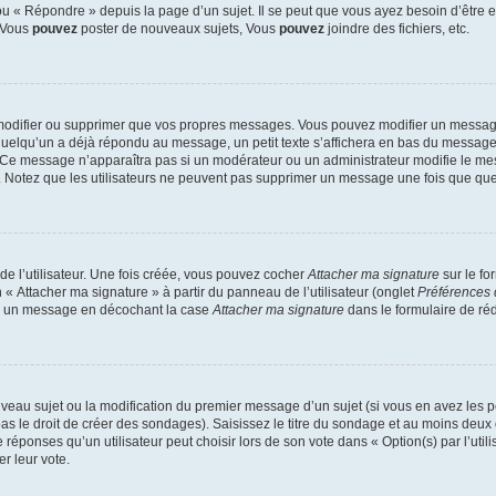
 « Répondre » depuis la page d’un sujet. Il se peut que vous ayez besoin d’être e
: Vous
pouvez
poster de nouveaux sujets, Vous
pouvez
joindre des fichiers, etc.
modifier ou supprimer que vos propres messages. Vous pouvez modifier un message
lqu’un a déjà répondu au message, un petit texte s’affichera en bas du message ind
n. Ce message n’apparaîtra pas si un modérateur ou un administrateur modifie le mes
ive. Notez que les utilisateurs ne peuvent pas supprimer un message une fois que qu
e l’utilisateur. Une fois créée, vous pouvez cocher
Attacher ma signature
sur le fo
 « Attacher ma signature » à partir du panneau de l’utilisateur (onglet
Préférences 
 à un message en décochant la case
Attacher ma signature
dans le formulaire de ré
ouveau sujet ou la modification du premier message d’un sujet (si vous en avez les p
 le droit de créer des sondages). Saisissez le titre du sondage et au moins deux o
onses qu’un utilisateur peut choisir lors de son vote dans « Option(s) par l’utilis
er leur vote.