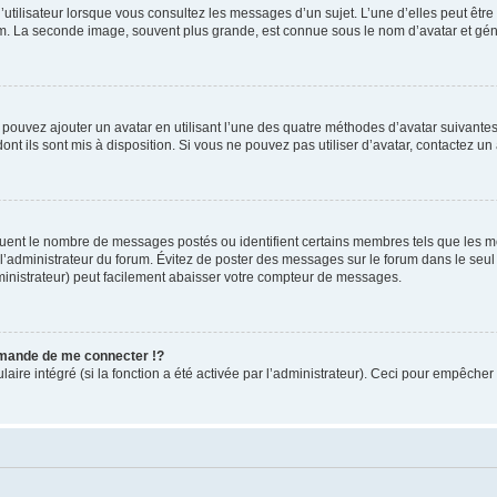
utilisateur lorsque vous consultez les messages d’un sujet. L’une d’elles peut êtr
rum. La seconde image, souvent plus grande, est connue sous le nom d’avatar et 
s pouvez ajouter un avatar en utilisant l’une des quatre méthodes d’avatar suivantes 
ont ils sont mis à disposition. Si vous ne pouvez pas utiliser d’avatar, contactez un
iquent le nombre de messages postés ou identifient certains membres tels que les 
ar l’administrateur du forum. Évitez de poster des messages sur le forum dans le seu
ministrateur) peut facilement abaisser votre compteur de messages.
mande de me connecter !?
re intégré (si la fonction a été activée par l’administrateur). Ceci pour empêcher l’u