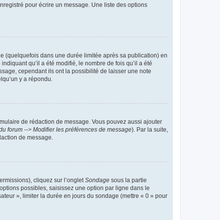
nregistré pour écrire un message. Une liste des options
 (quelquefois dans une durée limitée après sa publication) en
iquant qu’il a été modifié, le nombre de fois qu’il a été
sage, cependant ils ont la possibilité de laisser une note
elqu’un y a répondu.
rmulaire de rédaction de message. Vous pouvez aussi ajouter
du forum --> Modifier les préférences de message
). Par la suite,
daction de message.
ermissions), cliquez sur l’onglet
Sondage
sous la partie
ptions possibles, saisissez une option par ligne dans le
ateur », limiter la durée en jours du sondage (mettre « 0 » pour