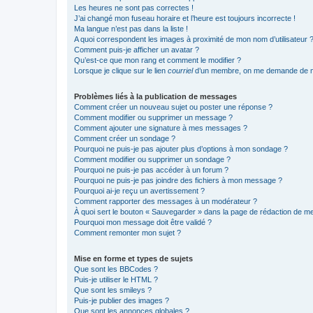
Les heures ne sont pas correctes !
J’ai changé mon fuseau horaire et l’heure est toujours incorrecte !
Ma langue n’est pas dans la liste !
A quoi correspondent les images à proximité de mon nom d’utilisateur 
Comment puis-je afficher un avatar ?
Qu’est-ce que mon rang et comment le modifier ?
Lorsque je clique sur le lien
courriel
d’un membre, on me demande de m
Problèmes liés à la publication de messages
Comment créer un nouveau sujet ou poster une réponse ?
Comment modifier ou supprimer un message ?
Comment ajouter une signature à mes messages ?
Comment créer un sondage ?
Pourquoi ne puis-je pas ajouter plus d’options à mon sondage ?
Comment modifier ou supprimer un sondage ?
Pourquoi ne puis-je pas accéder à un forum ?
Pourquoi ne puis-je pas joindre des fichiers à mon message ?
Pourquoi ai-je reçu un avertissement ?
Comment rapporter des messages à un modérateur ?
À quoi sert le bouton « Sauvegarder » dans la page de rédaction de 
Pourquoi mon message doit être validé ?
Comment remonter mon sujet ?
Mise en forme et types de sujets
Que sont les BBCodes ?
Puis-je utiliser le HTML ?
Que sont les smileys ?
Puis-je publier des images ?
Que sont les annonces globales ?