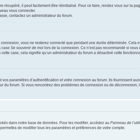
 récupéré, il peut facilement être réinitialisé. Pour ce faire, rendez vous sur la p
uveau vous connecter.
passe, contactez un administrateur du forum.
e connexion, vous ne resterez connecté que pendant une durée déterminée. Cela em
la case
Se souvenir de moi
lors de la connexion. Ce n’est pas recommandé si vous u
s cette case, cela signifie qu’un administrateur du forum a désactivé cette fonctionna
os paramètres d’authentification et votre connexion au forum. Ils fournissent aussi
teur du forum. Si vous rencontrez des problèmes de connexion ou de déconnexion, l
ockés dans notre base de données. Pour les modifier, accédez au
Panneau de l’util
 permettra de modifier tous les paramètres et préférences de votre compte.