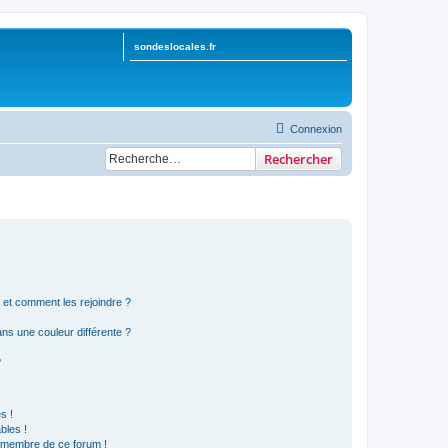
sondeslocales.fr
Connexion
Rechercher
s et comment les rejoindre ?
s une couleur différente ?
?
s !
bles !
n membre de ce forum !