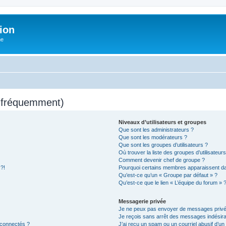
ion
he
s fréquemment)
Niveaux d’utilisateurs et groupes
Que sont les administrateurs ?
Que sont les modérateurs ?
Que sont les groupes d’utilisateurs ?
Où trouver la liste des groupes d’utilisateur
Comment devenir chef de groupe ?
 ?!
Pourquoi certains membres apparaissent dan
Qu’est-ce qu’un « Groupe par défaut » ?
Qu’est-ce que le lien « L’équipe du forum » 
Messagerie privée
Je ne peux pas envoyer de messages privé
Je reçois sans arrêt des messages indésira
 connectés ?
J’ai reçu un spam ou un courriel abusif d’u