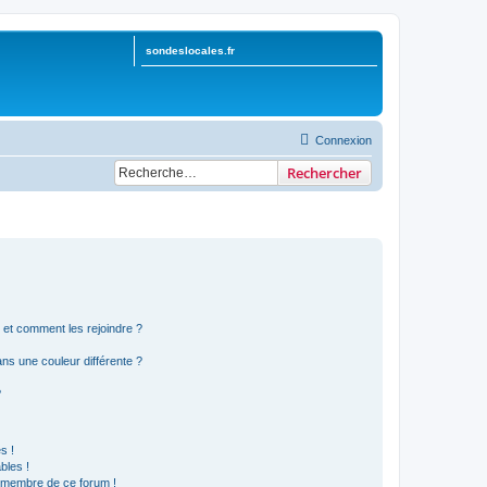
sondeslocales.fr
Connexion
Rechercher
s et comment les rejoindre ?
s une couleur différente ?
?
s !
bles !
n membre de ce forum !