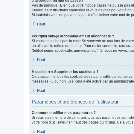
J’ai perdu mon mot de passe !
Pas de panique ! Bien que votre mot de passe ne puisse pas être
Suivez les instructions énoncées et vous devriez pouvoir à no
Si toutefois vous ne parveniez pas à réinitialiser votre mot de 
Haut
Pourquoi suis-je automatiquement déconnecté ?
Si vous ne cochez pas la case
Se souvenir de moi
lors de votr
en utilisant le même ordinateur. Pour rester connecté, cochez 
(bibliothèque, cyber-café, université, etc.). Si vous ne voyez pa
Haut
À quoi sert « Supprimer les cookies » ?
Cela supprime tous les cookies créés par phpBB qui conservent v
messages (lu ou non lu) si cela a été activé par un administra
Haut
Paramètres et préférences de l’utilisateur
Comment modifier mes paramètres ?
Si vous êtes membre de ce forum, tous vos paramètres sont st
votre nom d’utilisateur en haut des pages du forum). Cela vous
Haut