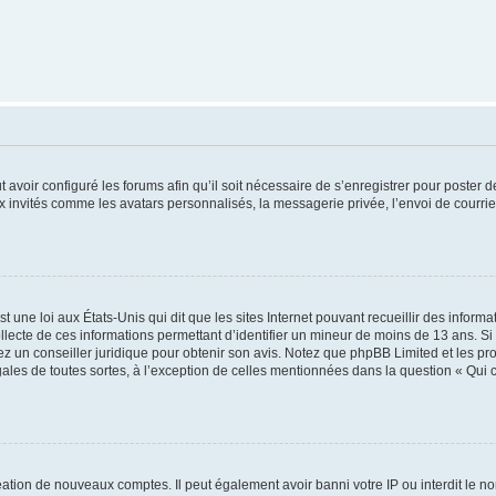
t avoir configuré les forums afin qu’il soit nécessaire de s’enregistrer pour poster
x invités comme les avatars personnalisés, la messagerie privée, l’envoi de courri
t une loi aux États-Unis qui dit que les sites Internet pouvant recueillir des infor
ollecte de ces informations permettant d’identifier un mineur de moins de 13 ans. S
tez un conseiller juridique pour obtenir son avis. Notez que phpBB Limited et les pr
gales de toutes sortes, à l’exception de celles mentionnées dans la question « Qui
réation de nouveaux comptes. Il peut également avoir banni votre IP ou interdit le no