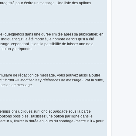
nregistré pour écrire un message. Une liste des options
 (quelquefois dans une durée limitée après sa publication) en
iquant qu’il a été modifié, le nombre de fois qu’il a été
sage, cependant ils ont la possibilité de laisser une note
elqu’un y a répondu.
rmulaire de rédaction de message. Vous pouvez aussi ajouter
du forum --> Modifier les préférences de message
). Par la suite,
daction de message.
ermissions), cliquez sur l’onglet
Sondage
sous la partie
ptions possibles, saisissez une option par ligne dans le
ateur », limiter la durée en jours du sondage (mettre « 0 » pour