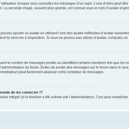
utilisateur lorsque vous consultez les messages d’un sujet. L’une d’elles peut êtr
rum. La seconde image, souvent plus grande, est connue sous le nom d’avatar et 
s pouvez ajouter un avatar en utilisant l’une des quatre méthodes d’avatar suivantes 
ont ils sont mis à disposition. Si vous ne pouvez pas utiliser d’avatar, contactez un
iquent le nombre de messages postés ou identifient certains membres tels que les 
ar l’administrateur du forum. Évitez de poster des messages sur le forum dans le seu
ministrateur) peut facilement abaisser votre compteur de messages.
mande de me connecter !?
re intégré (si la fonction a été activée par l’administrateur). Ceci pour empêcher l’u