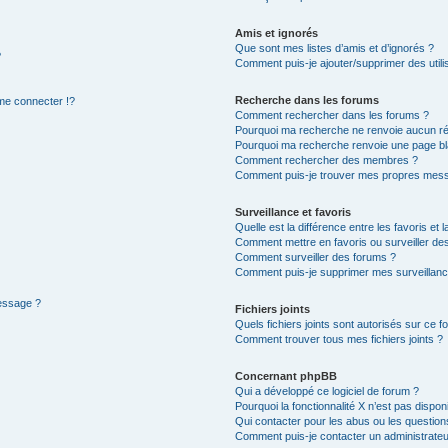
Amis et ignorés
Que sont mes listes d’amis et d’ignorés ?
?
Comment puis-je ajouter/supprimer des utilis
Recherche dans les forums
e connecter !?
Comment rechercher dans les forums ?
Pourquoi ma recherche ne renvoie aucun ré
Pourquoi ma recherche renvoie une page bl
Comment rechercher des membres ?
Comment puis-je trouver mes propres mess
Surveillance et favoris
Quelle est la différence entre les favoris et l
Comment mettre en favoris ou surveiller des
Comment surveiller des forums ?
Comment puis-je supprimer mes surveillanc
message ?
Fichiers joints
Quels fichiers joints sont autorisés sur ce f
Comment trouver tous mes fichiers joints ?
Concernant phpBB
Qui a développé ce logiciel de forum ?
Pourquoi la fonctionnalité X n’est pas dispon
Qui contacter pour les abus ou les questio
Comment puis-je contacter un administrateu