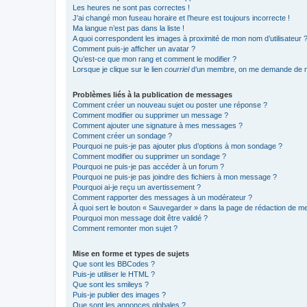
Les heures ne sont pas correctes !
J’ai changé mon fuseau horaire et l’heure est toujours incorrecte !
Ma langue n’est pas dans la liste !
A quoi correspondent les images à proximité de mon nom d’utilisateur 
Comment puis-je afficher un avatar ?
Qu’est-ce que mon rang et comment le modifier ?
Lorsque je clique sur le lien
courriel
d’un membre, on me demande de m
Problèmes liés à la publication de messages
Comment créer un nouveau sujet ou poster une réponse ?
Comment modifier ou supprimer un message ?
Comment ajouter une signature à mes messages ?
Comment créer un sondage ?
Pourquoi ne puis-je pas ajouter plus d’options à mon sondage ?
Comment modifier ou supprimer un sondage ?
Pourquoi ne puis-je pas accéder à un forum ?
Pourquoi ne puis-je pas joindre des fichiers à mon message ?
Pourquoi ai-je reçu un avertissement ?
Comment rapporter des messages à un modérateur ?
À quoi sert le bouton « Sauvegarder » dans la page de rédaction de 
Pourquoi mon message doit être validé ?
Comment remonter mon sujet ?
Mise en forme et types de sujets
Que sont les BBCodes ?
Puis-je utiliser le HTML ?
Que sont les smileys ?
Puis-je publier des images ?
Que sont les annonces globales ?