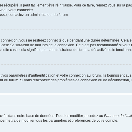
 récupéré, il peut facilement être réinitialisé. Pour ce faire, rendez vous sur la p
uveau vous connecter.
passe, contactez un administrateur du forum.
e connexion, vous ne resterez connecté que pendant une durée déterminée. Cela em
la case
Se souvenir de moi
lors de la connexion. Ce n’est pas recommandé si vous u
s cette case, cela signifie qu’un administrateur du forum a désactivé cette fonctionna
os paramètres d’authentification et votre connexion au forum. Ils fournissent aussi
teur du forum. Si vous rencontrez des problèmes de connexion ou de déconnexion, l
ockés dans notre base de données. Pour les modifier, accédez au
Panneau de l’util
 permettra de modifier tous les paramètres et préférences de votre compte.