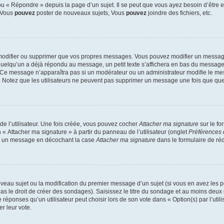
 « Répondre » depuis la page d’un sujet. Il se peut que vous ayez besoin d’être e
: Vous
pouvez
poster de nouveaux sujets, Vous
pouvez
joindre des fichiers, etc.
modifier ou supprimer que vos propres messages. Vous pouvez modifier un message
lqu’un a déjà répondu au message, un petit texte s’affichera en bas du message ind
n. Ce message n’apparaîtra pas si un modérateur ou un administrateur modifie le mes
ive. Notez que les utilisateurs ne peuvent pas supprimer un message une fois que qu
e l’utilisateur. Une fois créée, vous pouvez cocher
Attacher ma signature
sur le fo
 « Attacher ma signature » à partir du panneau de l’utilisateur (onglet
Préférences 
 à un message en décochant la case
Attacher ma signature
dans le formulaire de ré
ouveau sujet ou la modification du premier message d’un sujet (si vous en avez les p
 le droit de créer des sondages). Saisissez le titre du sondage et au moins deux o
onses qu’un utilisateur peut choisir lors de son vote dans « Option(s) par l’utilis
er leur vote.