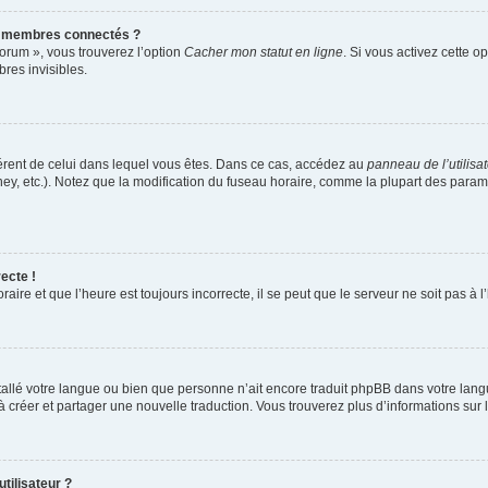
s membres connectés ?
forum », vous trouverez l’option
Cacher mon statut en ligne
. Si vous activez cette o
es invisibles.
ifférent de celui dans lequel vous êtes. Dans ce cas, accédez au
panneau de l’utilisa
ney, etc.). Notez que la modification du fuseau horaire, comme la plupart des para
ecte !
aire et que l’heure est toujours incorrecte, il se peut que le serveur ne soit pas à
installé votre langue ou bien que personne n’ait encore traduit phpBB dans votre l
s à créer et partager une nouvelle traduction. Vous trouverez plus d’informations sur l
tilisateur ?