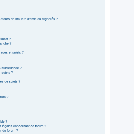
ateurs de ma liste d’amis ou d’ignorés ?
sultat ?
anche ?!
ages et sujets ?
a surveillance ?
 sujets ?
es de sujets ?
orum ?
ible ?
ns légales concernant ce forum ?
r du forum ?