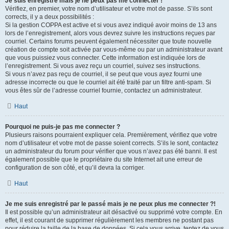
Je suis enregistré mais je ne peux pas me connecter !
Vérifiez, en premier, votre nom d’utilisateur et votre mot de passe. S’ils sont
corrects, il y a deux possibilités :
Si la gestion COPPA est active et si vous avez indiqué avoir moins de 13 ans
lors de l’enregistrement, alors vous devrez suivre les instructions reçues par
courriel. Certains forums peuvent également nécessiter que toute nouvelle
création de compte soit activée par vous-même ou par un administrateur avant
que vous puissiez vous connecter. Cette information est indiquée lors de
l’enregistrement. Si vous avez reçu un courriel, suivez ses instructions.
Si vous n’avez pas reçu de courriel, il se peut que vous ayez fourni une
adresse incorrecte ou que le courriel ait été traité par un filtre anti-spam. Si
vous êtes sûr de l’adresse courriel fournie, contactez un administrateur.
Haut
Pourquoi ne puis-je pas me connecter ?
Plusieurs raisons pourraient expliquer cela. Premièrement, vérifiez que votre
nom d’utilisateur et votre mot de passe soient corrects. S’ils le sont, contactez
un administrateur du forum pour vérifier que vous n’avez pas été banni. Il est
également possible que le propriétaire du site Internet ait une erreur de
configuration de son côté, et qu’il devra la corriger.
Haut
Je me suis enregistré par le passé mais je ne peux plus me connecter ?!
Il est possible qu’un administrateur ait désactivé ou supprimé votre compte. En
effet, il est courant de supprimer régulièrement les membres ne postant pas
pour réduire la taille de la base de données. Si cela vous arrive, tentez de vous