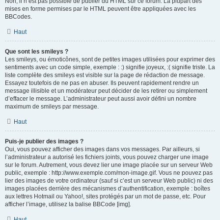
Non, il n’est pas possible de publier du HTML sur ce forum. La plupart des
mises en forme permises par le HTML peuvent être appliquées avec les
BBCodes.
Haut
Que sont les smileys ?
Les smileys, ou émoticônes, sont de petites images utilisées pour exprimer des
sentiments avec un code simple, exemple : :) signifie joyeux, :( signifie triste. La
liste complète des smileys est visible sur la page de rédaction de message.
Essayez toutefois de ne pas en abuser. Ils peuvent rapidement rendre un
message illisible et un modérateur peut décider de les retirer ou simplement
d’effacer le message. L’administrateur peut aussi avoir défini un nombre
maximum de smileys par message.
Haut
Puis-je publier des images ?
Oui, vous pouvez afficher des images dans vos messages. Par ailleurs, si
l’administrateur a autorisé les fichiers joints, vous pouvez charger une image
sur le forum. Autrement, vous devez lier une image placée sur un serveur Web
public, exemple : http://www.exemple.com/mon-image.gif. Vous ne pouvez pas
lier des images de votre ordinateur (sauf si c’est un serveur Web public) ni des
images placées derrière des mécanismes d’authentification, exemple : boîtes
aux lettres Hotmail ou Yahoo!, sites protégés par un mot de passe, etc. Pour
afficher l’image, utilisez la balise BBCode [img].
Haut