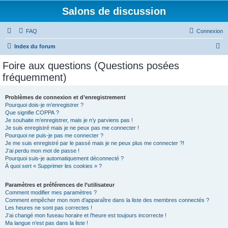
Salons de discussion
FAQ
Connexion
R
Index du forum
e
Foire aux questions (Questions posées
c
fréquemment)
h
e
Problèmes de connexion et d’enregistrement
Pourquoi dois-je m’enregistrer ?
r
Que signifie COPPA ?
c
Je souhaite m’enregistrer, mais je n’y parviens pas !
Je suis enregistré mais je ne peux pas me connecter !
h
Pourquoi ne puis-je pas me connecter ?
Je me suis enregistré par le passé mais je ne peux plus me connecter ?!
e
J’ai perdu mon mot de passe !
r
Pourquoi suis-je automatiquement déconnecté ?
À quoi sert « Supprimer les cookies » ?
Paramètres et préférences de l’utilisateur
Comment modifier mes paramètres ?
Comment empêcher mon nom d’apparaître dans la liste des membres connectés ?
Les heures ne sont pas correctes !
J’ai changé mon fuseau horaire et l’heure est toujours incorrecte !
Ma langue n’est pas dans la liste !