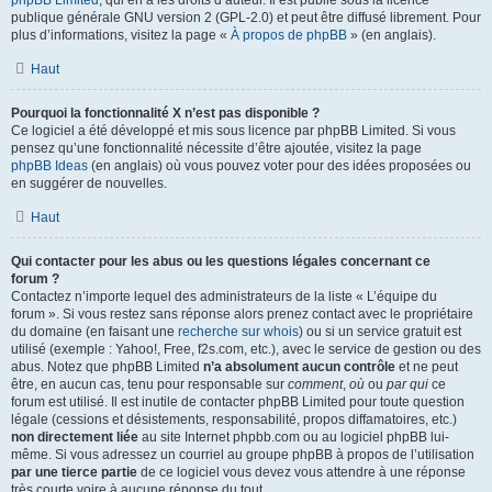
phpBB Limited
, qui en a les droits d’auteur. Il est publié sous la licence
publique générale GNU version 2 (GPL-2.0) et peut être diffusé librement. Pour
plus d’informations, visitez la page «
À propos de phpBB
» (en anglais).
Haut
Pourquoi la fonctionnalité X n’est pas disponible ?
Ce logiciel a été développé et mis sous licence par phpBB Limited. Si vous
pensez qu’une fonctionnalité nécessite d’être ajoutée, visitez la page
phpBB Ideas
(en anglais) où vous pouvez voter pour des idées proposées ou
en suggérer de nouvelles.
Haut
Qui contacter pour les abus ou les questions légales concernant ce
forum ?
Contactez n’importe lequel des administrateurs de la liste « L’équipe du
forum ». Si vous restez sans réponse alors prenez contact avec le propriétaire
du domaine (en faisant une
recherche sur whois
) ou si un service gratuit est
utilisé (exemple : Yahoo!, Free, f2s.com, etc.), avec le service de gestion ou des
abus. Notez que phpBB Limited
n’a absolument aucun contrôle
et ne peut
être, en aucun cas, tenu pour responsable sur
comment
,
où
ou
par qui
ce
forum est utilisé. Il est inutile de contacter phpBB Limited pour toute question
légale (cessions et désistements, responsabilité, propos diffamatoires, etc.)
non directement liée
au site Internet phpbb.com ou au logiciel phpBB lui-
même. Si vous adressez un courriel au groupe phpBB à propos de l’utilisation
par une tierce partie
de ce logiciel vous devez vous attendre à une réponse
très courte voire à aucune réponse du tout.